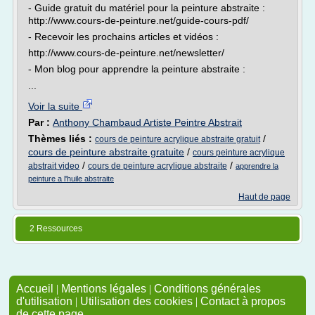
- Guide gratuit du matériel pour la peinture abstraite :
http://www.cours-de-peinture.net/guide-cours-pdf/
- Recevoir les prochains articles et vidéos :
http://www.cours-de-peinture.net/newsletter/
- Mon blog pour apprendre la peinture abstraite :
...
Voir la suite
Par :
Anthony Chambaud Artiste Peintre Abstrait
Thèmes liés :
/
cours de peinture acrylique abstraite gratuit
cours de peinture abstraite gratuite
/
cours peinture acrylique
/
/
abstrait video
cours de peinture acrylique abstraite
apprendre la
peinture a l'huile abstraite
Haut de page
2 Ressources
Accueil
|
Mentions légales
|
Conditions générales
d'utilisation
|
Utilisation des cookies
|
Contact à propos
de cette page