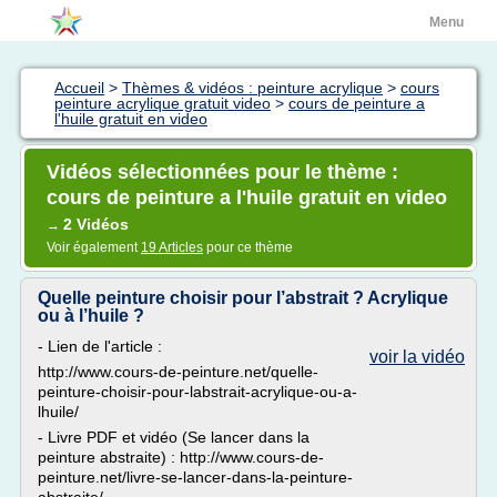
Menu
Accueil
>
Thèmes & vidéos : peinture acrylique
>
cours
peinture acrylique gratuit video
>
cours de peinture a
l'huile gratuit en video
Vidéos sélectionnées pour le thème :
cours de peinture a l'huile gratuit en video
2 Vidéos
→
Voir également
19 Articles
pour ce thème
Quelle peinture choisir pour l’abstrait ? Acrylique
ou à l’huile ?
- Lien de l'article :
voir la vidéo
http://www.cours-de-peinture.net/quelle-
peinture-choisir-pour-labstrait-acrylique-ou-a-
lhuile/
- Livre PDF et vidéo (Se lancer dans la
peinture abstraite) : http://www.cours-de-
peinture.net/livre-se-lancer-dans-la-peinture-