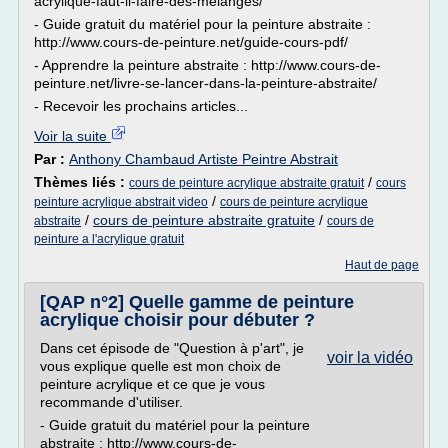
acrylique-faut-il-faire-des-melanges/
- Guide gratuit du matériel pour la peinture abstraite :
http://www.cours-de-peinture.net/guide-cours-pdf/
- Apprendre la peinture abstraite : http://www.cours-de-
peinture.net/livre-se-lancer-dans-la-peinture-abstraite/
- Recevoir les prochains articles...
Voir la suite
Par :
Anthony Chambaud Artiste Peintre Abstrait
Thèmes liés :
/
cours de peinture acrylique abstraite gratuit
cours
/
peinture acrylique abstrait video
cours de peinture acrylique
/
cours de peinture abstraite gratuite
/
abstraite
cours de
peinture a l'acrylique gratuit
Haut de page
[QAP n°2] Quelle gamme de peinture
acrylique choisir pour débuter ?
Dans cet épisode de "Question à p'art", je
voir la vidéo
vous explique quelle est mon choix de
peinture acrylique et ce que je vous
recommande d'utiliser.
- Guide gratuit du matériel pour la peinture
abstraite : http://www.cours-de-