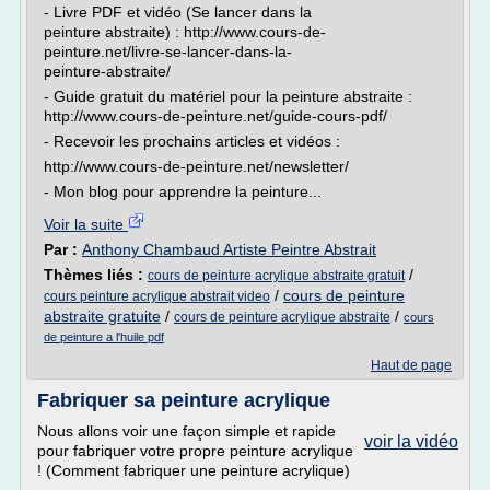
- Livre PDF et vidéo (Se lancer dans la
peinture abstraite) : http://www.cours-de-
peinture.net/livre-se-lancer-dans-la-
peinture-abstraite/
- Guide gratuit du matériel pour la peinture abstraite :
http://www.cours-de-peinture.net/guide-cours-pdf/
- Recevoir les prochains articles et vidéos :
http://www.cours-de-peinture.net/newsletter/
- Mon blog pour apprendre la peinture...
Voir la suite
Par :
Anthony Chambaud Artiste Peintre Abstrait
Thèmes liés :
/
cours de peinture acrylique abstraite gratuit
/
cours de peinture
cours peinture acrylique abstrait video
abstraite gratuite
/
/
cours de peinture acrylique abstraite
cours
de peinture a l'huile pdf
Haut de page
Fabriquer sa peinture acrylique
Nous allons voir une façon simple et rapide
voir la vidéo
pour fabriquer votre propre peinture acrylique
! (Comment fabriquer une peinture acrylique)