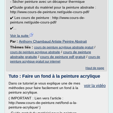
- Sécher peinture avec un décapeur thermique
✔️Guide gratuit du matériel pour la peinture abstraite :
http://www.cours-de-peinture.net/guide-cours-pdf/
✔️ Les cours de peinture : http://www.cours-de-
peinture.net/guide-cours-pdf/
✔️...
Voir la suite
Par :
Anthony Chambaud Artiste Peintre Abstrait
Thèmes liés :
/
cours de peinture acrylique abstraite gratuit
/
cours de peinture
cours de peinture acrylique abstraite
abstraite gratuite
/
cours de peinture pdf gratuit
/
cours de
peinture acrylique gratuit sur internet
Haut de page
Tuto : Faire un fond à la peinture acrylique
Dans ce tutoriel je vous explique une de mes
voir la vidéo
méthodes pour faire facilement un fond à la
peinture acrylique.
( IMPORTANT : Lien vers l'article :
http://www.cours-de-peinture.net/fond-a-la-
peinture-acrylique/ )