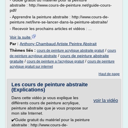
- Guide gratuit du matériel pour la peinture
abstraite : http://www.cours-de-peinture.net/guide-cours-
pdf/
- Apprendre la peinture abstraite : http://www.cours-de-
peinture.net/livre-se-lancer-dans-la-peinture-abstraite/
- Recevoir les prochains articles et vidéos : ...
Voir la suite
Par :
Anthony Chambaud Artiste Peintre Abstrait
Thèmes liés :
/
cours de peinture acrylique abstraite gratuit
cours
/
cours de peinture abstraite
de peinture acrylique abstraite
gratuite
/
/
cours de peinture a l'acrylique gratuit
cours de peinture
acrylique gratuit sur internet
Haut de page
Les cours de peinture abstraite
(Explications)
Dans cette vidéo je vous explique les
voir la vidéo
différents cours de peinture acrylique,
peinture abstraite que je vous propose sur
mon site Internet.
✔️Guide gratuit du matériel pour la peinture
abstraite : http://www.cours-de-