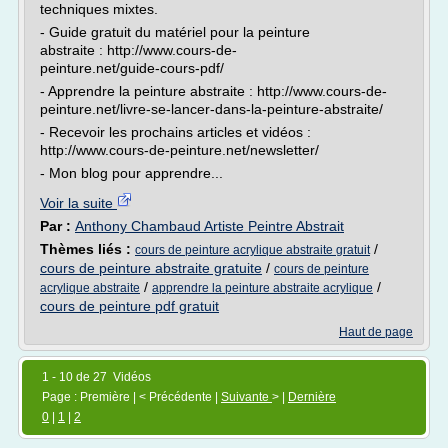
techniques mixtes.
- Guide gratuit du matériel pour la peinture
abstraite : http://www.cours-de-
peinture.net/guide-cours-pdf/
- Apprendre la peinture abstraite : http://www.cours-de-
peinture.net/livre-se-lancer-dans-la-peinture-abstraite/
- Recevoir les prochains articles et vidéos :
http://www.cours-de-peinture.net/newsletter/
- Mon blog pour apprendre...
Voir la suite
Par :
Anthony Chambaud Artiste Peintre Abstrait
Thèmes liés :
/
cours de peinture acrylique abstraite gratuit
cours de peinture abstraite gratuite
/
cours de peinture
/
/
acrylique abstraite
apprendre la peinture abstraite acrylique
cours de peinture pdf gratuit
Haut de page
1 - 10 de 27 Vidéos
Page : Première | < Précédente |
Suivante
> |
Dernière
0
|
1
|
2