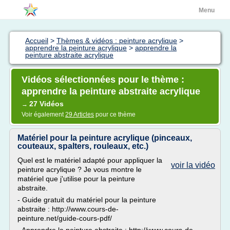
Menu
Accueil
>
Thèmes & vidéos : peinture acrylique
>
apprendre la peinture acrylique
>
apprendre la
peinture abstraite acrylique
Vidéos sélectionnées pour le thème :
apprendre la peinture abstraite acrylique
27 Vidéos
→
Voir également
29 Articles
pour ce thème
Matériel pour la peinture acrylique (pinceaux,
couteaux, spalters, rouleaux, etc.)
Quel est le matériel adapté pour appliquer la
voir la vidéo
peinture acrylique ? Je vous montre le
matériel que j'utilise pour la peinture
abstraite.
- Guide gratuit du matériel pour la peinture
abstraite : http://www.cours-de-
peinture.net/guide-cours-pdf/