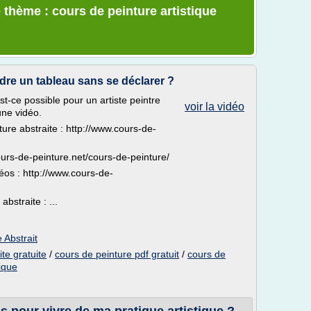
 thème : cours de peinture artistique
ndre un tableau sans se déclarer ?
t-ce possible pour un artiste peintre
voir la vidéo
une vidéo.
ture abstraite : http://www.cours-de-
ours-de-peinture.net/cours-de-peinture/
déos : http://www.cours-de-
bstraite : ...
 Abstrait
te gratuite
/
cours de peinture pdf gratuit
/
cours de
tique