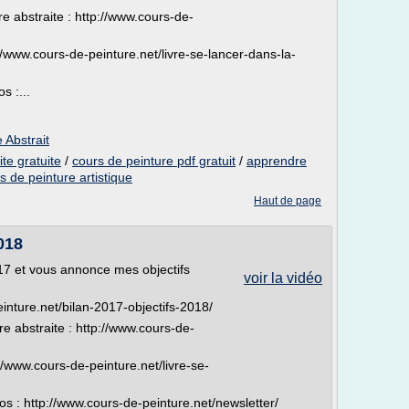
re abstraite : http://www.cours-de-
://www.cours-de-peinture.net/livre-se-lancer-dans-la-
s :...
 Abstrait
te gratuite
/
cours de peinture pdf gratuit
/
apprendre
s de peinture artistique
Haut de page
018
2017 et vous annonce mes objectifs
voir la vidéo
peinture.net/bilan-2017-objectifs-2018/
re abstraite : http://www.cours-de-
://www.cours-de-peinture.net/livre-se-
éos : http://www.cours-de-peinture.net/newsletter/