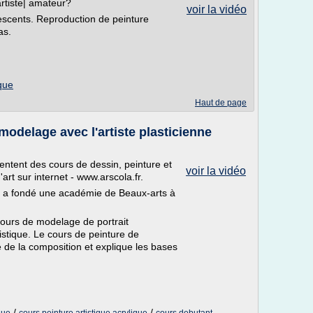
artiste| amateur?
voir la vidéo
escents. Reproduction de peinture
as.
ique
Haut de page
modelage avec l'artiste plasticienne
entent des cours de dessin, peinture et
voir la vidéo
rt sur internet - www.arscola.fr.
t a fondé une académie de Beaux-arts à
cours de modelage de portrait
istique. Le cours de peinture de
de la composition et explique les bases
/
/