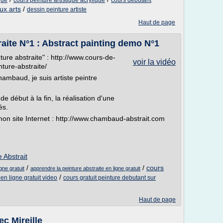
que
cours peinture artistique acrylique
cours debutant
ux arts
/
dessin peinture artiste
Haut de page
aite N°1 : Abstract painting demo N°1
ture abstraite" : http://www.cours-de-
voir la vidéo
nture-abstraite/
ambaud, je suis artiste peintre
e début à la fin, la réalisation d'une
és.
mon site Internet : http://www.chambaud-abstrait.com
 Abstrait
/
/
cours
gne gratuit
apprendre la peinture abstraite en ligne gratuit
/
en ligne gratuit video
cours gratuit peinture debutant sur
Haut de page
c Mireille