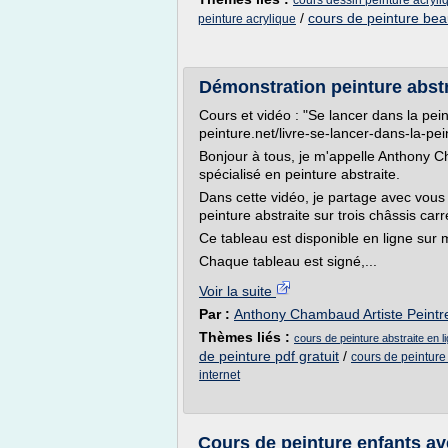
cours dessin peinture acryli
/
cours de peinture bea
peinture acrylique
Démonstration peinture abstr
Cours et vidéo : "Se lancer dans la pein
peinture.net/livre-se-lancer-dans-la-pei
Bonjour à tous, je m'appelle Anthony Ch
spécialisé en peinture abstraite.
Dans cette vidéo, je partage avec vous d
peinture abstraite sur trois châssis carr
Ce tableau est disponible en ligne sur 
Chaque tableau est signé,...
Voir la suite
Par :
Anthony Chambaud Artiste Peintre
Thèmes liés :
cours de peinture abstraite en li
de peinture pdf gratuit
/
cours de peinture 
internet
Cours de peinture enfants ave