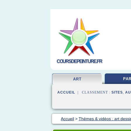
COURSDEPEINTURE.FR
PAR
ART
ACCUEIL
| CLASSEMENT :
SITES
,
AU
Accueil
>
Thèmes & vidéos : art dessi