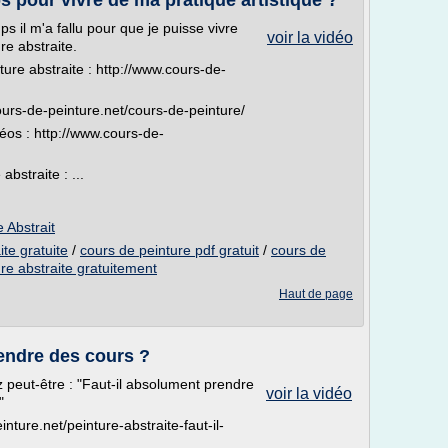
 pour vivre de ma pratique artistique ?
il m'a fallu pour que je puisse vivre
voir la vidéo
re abstraite.
ture abstraite : http://www.cours-de-
ours-de-peinture.net/cours-de-peinture/
déos : http://www.cours-de-
bstraite : ...
 Abstrait
ite gratuite
/
cours de peinture pdf gratuit
/
cours de
re abstraite gratuitement
Haut de page
rendre des cours ?
 peut-être : "Faut-il absolument prendre
voir la vidéo
"
inture.net/peinture-abstraite-faut-il-