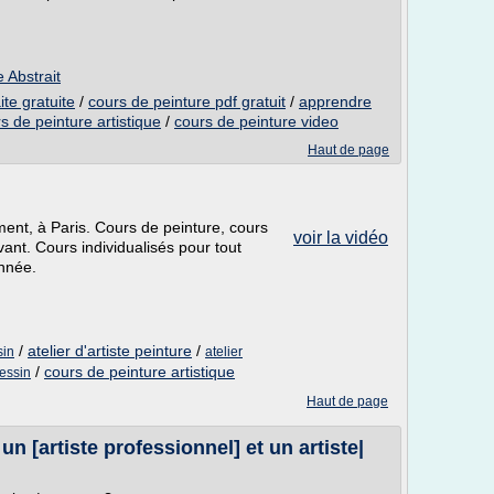
 Abstrait
ite gratuite
/
cours de peinture pdf gratuit
/
apprendre
s de peinture artistique
/
cours de peinture video
Haut de page
ment, à Paris. Cours de peinture, cours
voir la vidéo
vant. Cours individualisés pour tout
année.
/
atelier d'artiste peinture
/
sin
atelier
/
cours de peinture artistique
essin
Haut de page
 un [artiste professionnel] et un artiste|