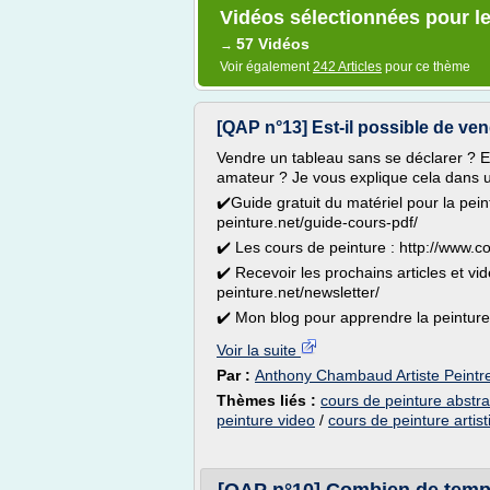
Vidéos sélectionnées pour le
57 Vidéos
→
Voir également
242 Articles
pour ce thème
[QAP n°13] Est-il possible de ve
Vendre un tableau sans se déclarer ? Es
amateur ? Je vous explique cela dans 
✔️Guide gratuit du matériel pour la pein
peinture.net/guide-cours-pdf/
✔️ Les cours de peinture : http://www.c
✔️ Recevoir les prochains articles et vi
peinture.net/newsletter/
✔️ Mon blog pour apprendre la peinture a
Voir la suite
Par :
Anthony Chambaud Artiste Peintre
Thèmes liés :
cours de peinture abstrai
peinture video
/
cours de peinture artis