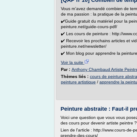
[QAP n°10] Combien de temps
Vous m'avez demandé combien de temps 
de ma passion : la pratique de la peintu
✔️Guide gratuit du matériel pour la pein
peinture.net/guide-cours-pdf/
✔️ Les cours de peinture : http://www.c
✔️ Recevoir les prochains articles et vi
peinture.net/newsletter/
✔️ Mon blog pour apprendre la peinture a
Voir la suite
Par :
Anthony Chambaud Artiste Peintre
Thèmes liés :
cours de peinture abstra
peinture artistique
/
apprendre la peintu
Peinture abstraite : Faut-il p
Voici une question que vous vous posez
des cours pour devenir artiste peintre ?
Lien de l'article : http://www.cours-de-pe
prendre-des-cours/