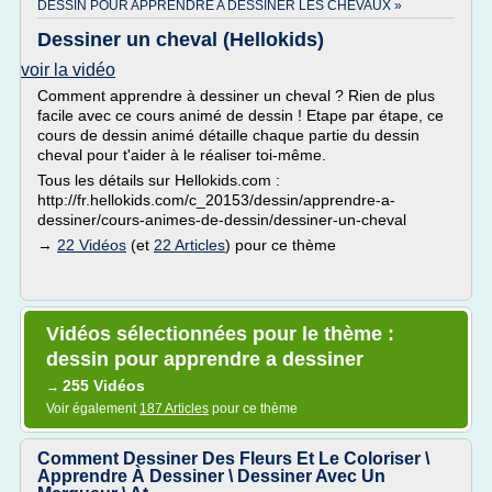
DESSIN POUR APPRENDRE A DESSINER LES CHEVAUX »
Dessiner un cheval (Hellokids)
voir la vidéo
Comment apprendre à dessiner un cheval ? Rien de plus
facile avec ce cours animé de dessin ! Etape par étape, ce
cours de dessin animé détaille chaque partie du dessin
cheval pour t'aider à le réaliser toi-même.
Tous les détails sur Hellokids.com :
http://fr.hellokids.com/c_20153/dessin/apprendre-a-
dessiner/cours-animes-de-dessin/dessiner-un-cheval
→
22 Vidéos
(et
22 Articles
) pour ce thème
Vidéos sélectionnées pour le thème :
dessin pour apprendre a dessiner
255 Vidéos
→
Voir également
187 Articles
pour ce thème
Comment Dessiner Des Fleurs Et Le Coloriser \
Apprendre À Dessiner \ Dessiner Avec Un