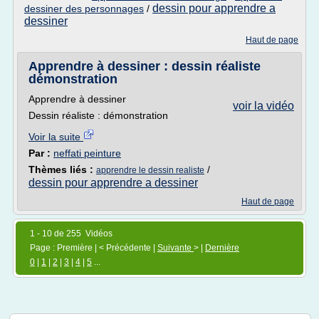
dessin pour apprendre a
dessiner des personnages
/
dessiner
Haut de page
Apprendre à dessiner : dessin réaliste
démonstration
Apprendre à dessiner
voir la vidéo
Dessin réaliste : démonstration
Voir la suite
Par :
neffati peinture
Thèmes liés :
/
apprendre le dessin realiste
dessin pour apprendre a dessiner
Haut de page
1 - 10 de 255 Vidéos
Page : Première | < Précédente |
Suivante
> |
Dernière
0
|
1
|
2
|
3
|
4
|
5
...