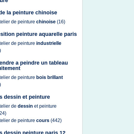
ture
 de la peinture chinoise
telier
de
peinture
chinoise
(16)
sition peinture aquarelle paris
telier
de
peinture
industrielle
)
endre a peindre un tableau
uitement
telier
de
peinture
bois brillant
)
s dessin et peinture
telier
de
dessin
et
peinture
24)
telier
de
peinture
cours
(442)
s dessin peinture paris 12