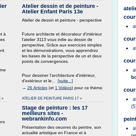
ier
Atelier dessin et de peinture -
atel
Atelier Enfant Paris 13e
cour
Atelier de dessin et peinture - perspective
a
et à
Future architecte et décorateur d'intérieur
cour
les
l'atelier 3113 vous initie au dessin de
perspective, Grâce aux exercices simples
a
rit
et les démonstrations, vous apprendrez
les bases de la perspective de un et deux
cour
points de convergences.
ème
a
Pour dessiner l'architecture d'intérieur,
b
d'extérieur et le...
[suite...]
→
26 Articles
(et
1 Vidéos
) pour ce thème
cour
 »
ATELIER DE PEINTURE PARIS 17 »
a
(5
Stage de peinture : les 17
meilleurs sites -
webrankinfo.com
pein
ors
Présentation des oeuvres du peintre, son
a
actualité artistique en France et à
pe