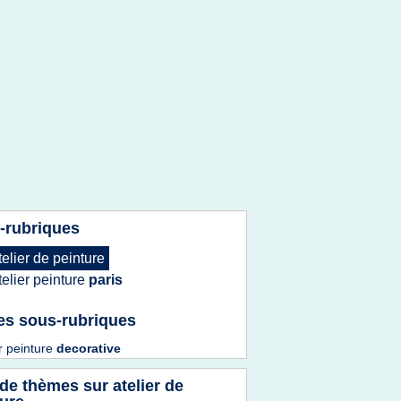
-rubriques
telier
de
peinture
telier peinture
paris
es sous-rubriques
er peinture
decorative
 de thèmes sur
atelier de