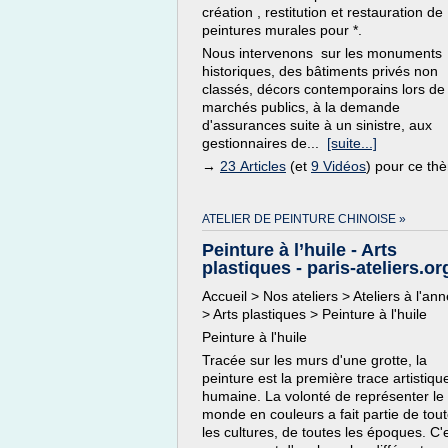
création , restitution et restauration de
peintures murales pour *.
Nous intervenons sur les monuments
historiques, des bâtiments privés non
classés, décors contemporains lors de
marchés publics, à la demande
d'assurances suite à un sinistre, aux
gestionnaires de...
[suite...]
→
23 Articles
(et
9 Vidéos
) pour ce th
ATELIER DE PEINTURE CHINOISE »
Peinture à l’huile - Arts
plastiques - paris-ateliers.or
Accueil > Nos ateliers > Ateliers à l'an
> Arts plastiques > Peinture à l'huile
Peinture à l'huile
Tracée sur les murs d'une grotte, la
peinture est la première trace artistiqu
humaine. La volonté de représenter le
monde en couleurs a fait partie de tou
les cultures, de toutes les époques. C'