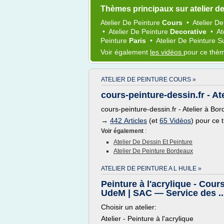
Thèmes principaux sur atelier de
Atelier
De
Peinture
Cours
•
Atelier
D
•
Atelier
De
Peinture
Decorative
•
At
Peinture
Paris
•
Atelier
De
Peinture
S
Voir également
les vidéos
pour ce thè
ATELIER DE PEINTURE COURS »
cours-peinture-dessin.fr - At
cours-peinture-dessin.fr - Atelier à Bo
→
442 Articles
(et
65 Vidéos
) pour ce
Voir également
:
Atelier De Dessin Et Peinture
Atelier De Peinture Bordeaux
ATELIER DE PEINTURE A L HUILE »
Peinture à l'acrylique - Cours
UdeM | SAC — Service des ..
Choisir un atelier:
Atelier - Peinture à l'acrylique