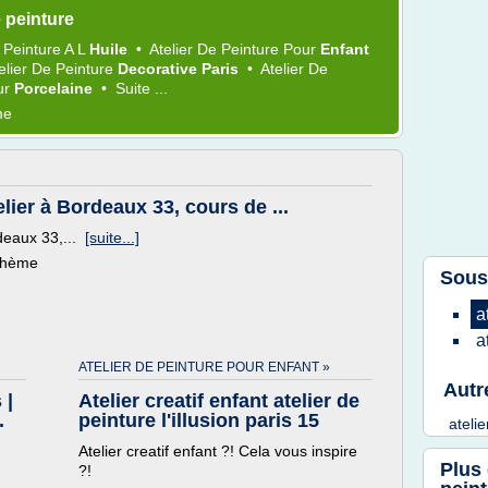
 peinture
e
Peinture
A L
Huile
•
Atelier
De
Peinture
Pour
Enfant
elier
De
Peinture
Decorative Paris
•
Atelier
De
ur
Porcelaine
•
Suite ...
me
elier à Bordeaux 33, cours de ...
rdeaux 33,...
[suite...]
 thème
Sous
a
a
ATELIER DE PEINTURE POUR ENFANT »
Autr
 |
Atelier creatif enfant atelier de
.
peinture l'illusion paris 15
ateli
Atelier creatif enfant ?! Cela vous inspire
Plus
?!