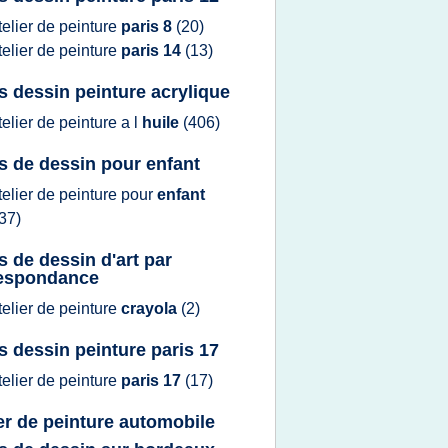
telier
de
peinture
paris 8
(20)
telier
de
peinture
paris 14
(13)
s dessin peinture acrylique
telier
de
peinture
a l
huile
(406)
s de dessin pour enfant
telier
de
peinture
pour
enfant
37)
s de dessin d'art par
espondance
telier
de
peinture
crayola
(2)
s dessin peinture paris 17
telier
de
peinture
paris 17
(17)
ier de peinture automobile