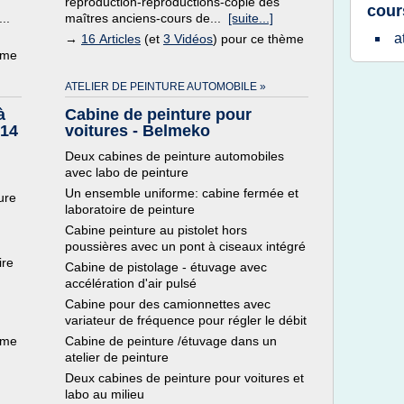
reproduction-reproductions-copie des
cour
..
maîtres anciens-cours de...
[suite...]
a
→
16 Articles
(et
3 Vidéos
) pour ce thème
ème
ATELIER DE PEINTURE AUTOMOBILE »
à
Cabine de peinture pour
 14
voitures - Belmeko
Deux cabines de peinture automobiles
avec labo de peinture
Un ensemble uniforme: cabine fermée et
ure
laboratoire de peinture
Cabine peinture au pistolet hors
poussières avec un pont à ciseaux intégré
ire
Cabine de pistolage - étuvage avec
accélération d'air pulsé
Cabine pour des camionnettes avec
variateur de fréquence pour régler le débit
ème
Cabine de peinture /étuvage dans un
atelier de peinture
Deux cabines de peinture pour voitures et
labo au milieu