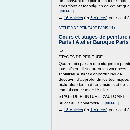
en essayant d'explorer les différentes
évolutions et techniques de cet art que.
[suite...]
→
16 Articles
(et
5 Vidéos
) pour ce th
ATELIER DE PEINTURE PARIS 14 »
Cours et stages de peinture 
Paris I Atelier Baroque Paris
.../...
STAGES DE PEINTURE
Quatre fois par an des stages de peint
intensifs ont lieu durant les vacances
scolaires. Autant d'opportunités de
découvrir d'approfondir les techniques
picturales des maîtres anciens et de fa
connaissance avec l'Atelier.
STAGE DE PEINTURE D'AUTOMNE :
30 oct au 3 novembre...
[suite...]
→
13 Articles
(et
1 Vidéos
) pour ce th