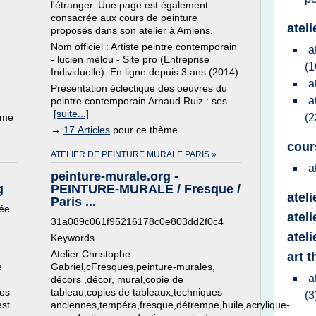
l'étranger. Une page est également
consacrée aux cours de peinture
atel
proposés dans son atelier à Amiens.
Nom officiel : Artiste peintre contemporain
a
- lucien mélou - Site pro (Entreprise
(1
Individuelle). En ligne depuis 3 ans (2014).
a
Présentation éclectique des oeuvres du
a
peintre contemporain Arnaud Ruiz : ses...
[suite...]
ème
(2
→
17 Articles
pour ce thème
cour
ATELIER DE PEINTURE MURALE PARIS »
a
peinture-murale.org -
g
PEINTURE-MURALE / Fresque /
ateli
Paris ...
née
atel
31a089c061f95216178c0e803dd2f0c4
atel
Keywords
Atelier Christophe
art 
e
Gabriel,cFresques,peinture-murales,
a
décors ,décor, mural,copie de
tes
tableau,copies de tableaux,techniques
(3
est
anciennes,tempéra,fresque,détrempe,huile,acrylique-