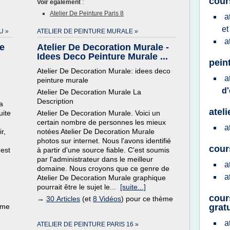
cour
Voir également
:
Atelier De Peinture Paris 8
a
e
U »
ATELIER DE PEINTURE MURALE »
a
le
Atelier De Decoration Murale -
Idees Deco Peinture Murale ...
pein
Atelier De Decoration Murale: idees deco
a
peinture murale
d
Atelier De Decoration Murale La
Description
a
atel
uite
Atelier De Decoration Murale. Voici un
certain nombre de personnes les mieux
a
r,
notées Atelier De Decoration Murale
photos sur internet. Nous l'avons identifié
cour
'est
à partir d'une source fiable. C'est soumis
par l'administrateur dans le meilleur
a
domaine. Nous croyons que ce genre de
a
Atelier De Decoration Murale graphique
pourrait être le sujet le...
[suite...]
cour
→
30 Articles
(et
8 Vidéos
) pour ce thème
ème
gratu
a
ATELIER DE PEINTURE PARIS 16 »