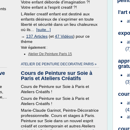
pein
Votre enfant déborde d'imagination ?!
Votre enfant a l'esprit creatif ?!
ents
l'art
L Atelier creatif enfant est destiné aux
enfants désireux de s'exprimer en toute
a
liberté et sécurité dans un lieu chaleureux
où ils...
[suite...]
e
expo
→
137 Articles
(et
47 Vidéos
) pour ce
thème
a
Voir également
:
(7
Atelier De Peinture Paris 15
appr
ATELIER DE PEINTURE DECORATIVE PARIS »
grat
ive
Cours de Peinture sur Soie à
a
Paris et Ateliers Créatifs
(3
re
Cours de Peinture sur Soie à Paris et
s,
Ateliers Créatifs !
cour
,...
Cours de Peinture sur Soie à Paris et
a
Ateliers Créatifs !
(4
Marie-Claude Garinot, Peintre-Décoratrice
professionnelle. Cours et stages à Paris.
a
Peinture sur Soie dans un nouvel esprit
créatif et contemporain et autres Ateliers
cour