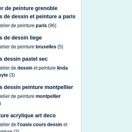
ier de peinture grenoble
s de dessin et peinture a paris
telier
de
peinture
paris
(96)
s de dessin liege
telier
de
peinture
bruxelles
(5)
s dessin pastel sec
telier
de
dessin
et
peinture
linda
oyte
(3)
s dessin peinture montpellier
telier
de
peinture
montpellier
)
ture acrylique art deco
telier
de
l'oasis cours dessin
et
inture
(2)