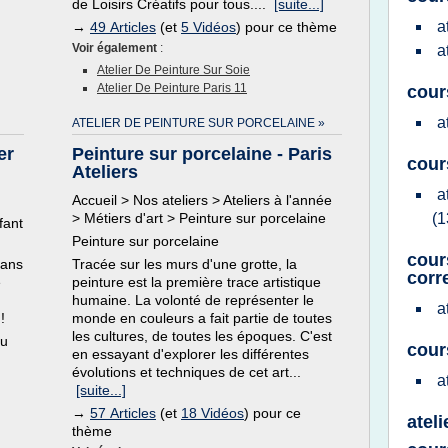
de Loisirs Créatifs pour tous....
[suite...]
a
→
49 Articles
(et
5 Vidéos
) pour ce thème
Voir également
:
a
Atelier De Peinture Sur Soie
Atelier De Peinture Paris 11
cour
a
ATELIER DE PEINTURE SUR PORCELAINE »
er
Peinture sur porcelaine - Paris
cour
Ateliers
a
Accueil > Nos ateliers > Ateliers à l'année
> Métiers d'art > Peinture sur porcelaine
(1
fant
Peinture sur porcelaine
cour
 ans
Tracée sur les murs d'une grotte, la
corr
e
peinture est la première trace artistique
humaine. La volonté de représenter le
a
!
monde en couleurs a fait partie de toutes
les cultures, de toutes les époques. C'est
au
cour
en essayant d'explorer les différentes
évolutions et techniques de cet art...
a
[suite...]
→
57 Articles
(et
18 Vidéos
) pour ce
atel
thème