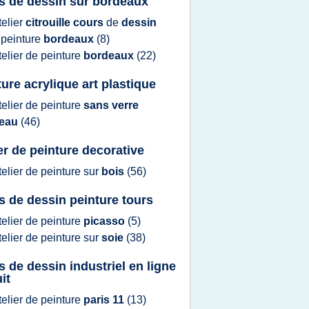
s de dessin sur bordeaux
telier
citrouille cours
de
dessin
t
peinture
bordeaux
(8)
telier
de
peinture
bordeaux
(22)
ture acrylique art plastique
telier
de
peinture
sans verre
'eau
(46)
ier de peinture decorative
telier
de
peinture
sur
bois
(56)
s de dessin peinture tours
telier
de
peinture
picasso
(5)
telier
de
peinture
sur
soie
(38)
s de dessin industriel en ligne
it
telier
de
peinture
paris 11
(13)