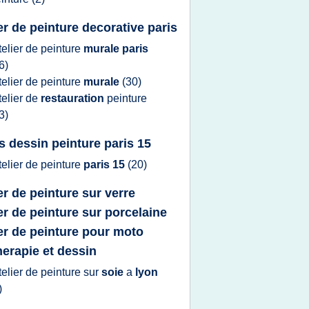
ier de peinture decorative paris
telier
de
peinture
murale paris
6)
telier
de
peinture
murale
(30)
telier
de
restauration
peinture
3)
s dessin peinture paris 15
telier
de
peinture
paris 15
(20)
er de peinture sur verre
ier de peinture sur porcelaine
ier de peinture pour moto
therapie et dessin
telier
de
peinture
sur
soie
a
lyon
)