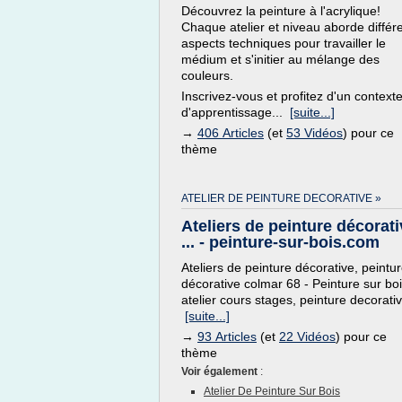
Découvrez la peinture à l'acrylique!
Chaque atelier et niveau aborde différ
aspects techniques pour travailler le
médium et s'initier au mélange des
couleurs.
Inscrivez-vous et profitez d'un context
d'apprentissage...
[suite...]
→
406 Articles
(et
53 Vidéos
) pour ce
thème
ATELIER DE PEINTURE DECORATIVE »
Ateliers de peinture décorat
... - peinture-sur-bois.com
Ateliers de peinture décorative, peintu
décorative colmar 68 - Peinture sur boi
atelier cours stages, peinture decorative
[suite...]
→
93 Articles
(et
22 Vidéos
) pour ce
thème
Voir également
:
Atelier De Peinture Sur Bois