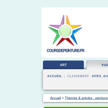
COURSDEPEINTURE.FR
ART
PA
ACCUEIL
| CLASSEMENT :
SITES
,
AU
Accueil
>
Thèmes & articles : peinture