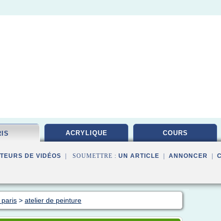
ACRYLIQUE
COURS
RIS
TEURS DE VIDÉOS
| SOUMETTRE :
UN ARTICLE
|
ANNONCER
|
 paris
>
atelier de peinture