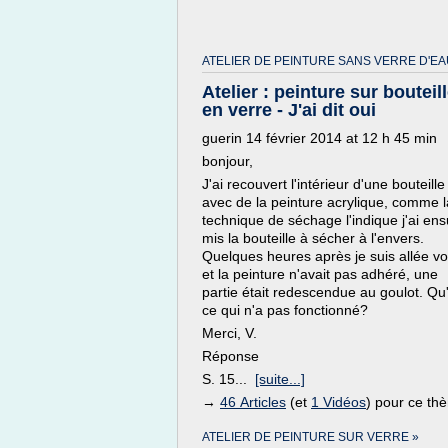
ATELIER DE PEINTURE SANS VERRE D'EA
Atelier : peinture sur bouteil
en verre - J'ai dit oui
guerin 14 février 2014 at 12 h 45 min
bonjour,
J'ai recouvert l'intérieur d'une bouteille
avec de la peinture acrylique, comme l
technique de séchage l'indique j'ai ens
mis la bouteille à sécher à l'envers.
Quelques heures après je suis allée voi
et la peinture n'avait pas adhéré, une
partie était redescendue au goulot. Qu
ce qui n'a pas fonctionné?
Merci, V.
Réponse
S. 15...
[suite...]
→
46 Articles
(et
1 Vidéos
) pour ce th
ATELIER DE PEINTURE SUR VERRE »