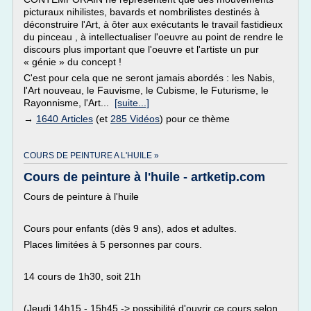
picturaux nihilistes, bavards et nombrilistes destinés à
déconstruire l'Art, à ôter aux exécutants le travail fastidieux
du pinceau , à intellectualiser l'oeuvre au point de rendre le
discours plus important que l'oeuvre et l'artiste un pur
« génie » du concept !
C'est pour cela que ne seront jamais abordés : les Nabis,
l'Art nouveau, le Fauvisme, le Cubisme, le Futurisme, le
Rayonnisme, l'Art...
[suite...]
→
1640 Articles
(et
285 Vidéos
) pour ce thème
COURS DE PEINTURE A L'HUILE »
Cours de peinture à l'huile - artketip.com
Cours de peinture à l'huile
Cours pour enfants (dès 9 ans), ados et adultes.
Places limitées à 5 personnes par cours.
14 cours de 1h30, soit 21h
(Jeudi 14h15 - 15h45 -> possibilité d'ouvrir ce cours selon