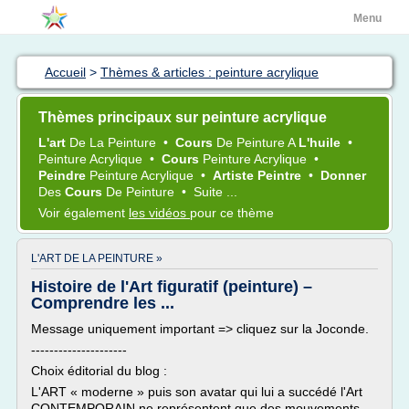
Menu
Accueil
>
Thèmes & articles : peinture acrylique
Thèmes principaux sur peinture acrylique
L'art
De La
Peinture
•
Cours
De
Peinture
A
L'huile
•
Peinture Acrylique
•
Cours
Peinture Acrylique
•
Peindre
Peinture Acrylique
•
Artiste Peintre
•
Donner
Des
Cours
De
Peinture
•
Suite ...
Voir également
les vidéos
pour ce thème
L'ART DE LA PEINTURE »
Histoire de l'Art figuratif (peinture) –
Comprendre les ...
Message uniquement important => cliquez sur la Joconde.
---------------------
Choix éditorial du blog :
L'ART « moderne » puis son avatar qui lui a succédé l'Art
CONTEMPORAIN ne représentent que des mouvements