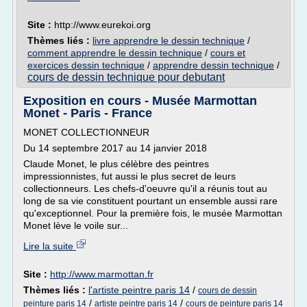
Site :
http://www.eurekoi.org
Thèmes liés :
livre apprendre le dessin technique
/
comment apprendre le dessin technique
/
cours et
exercices dessin technique
/
apprendre dessin technique
/
cours de dessin technique pour debutant
Exposition en cours - Musée Marmottan
Monet - Paris - France
MONET COLLECTIONNEUR
Du 14 septembre 2017 au 14 janvier 2018
Claude Monet, le plus célèbre des peintres
impressionnistes, fut aussi le plus secret de leurs
collectionneurs. Les chefs-d'oeuvre qu'il a réunis tout au
long de sa vie constituent pourtant un ensemble aussi rare
qu'exceptionnel. Pour la première fois, le musée Marmottan
Monet lève le voile sur...
Lire la suite
Site :
http://www.marmottan.fr
Thèmes liés :
l'artiste peintre paris 14
/
cours de dessin
/
/
peinture paris 14
artiste peintre paris 14
cours de peinture paris 14