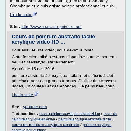
en beaux-arts. Je me présente, je m'appelle Anthony
Chambaud et je suis artiste peintre professionnel et suis...
Lire la suite
Site :
http://www.cours-de-peinture.net
Cours de peinture abstraite facile
acrylique vidéo HD ...
Pour évaluer une vidéo, vous devez la louer.
Cette fonctionnalité n'est pas disponible pour le moment.
Veuillez réessayer ultérieurement.
Ajoutée le 15 oct. 2016
peinture abstraite à l'acrylique, toile lin et châssis à clef
principalement des grands formats. J'utilise des brosses
larges, un couteau et des éponges.. Je peins beaucoup...
Lire la suite
Site :
youtube.com
Thèmes liés :
/
cours peinture acrylique abstrait video
cours de
/
/
peinture acrylique en video
peinture acrylique abstraite facile
cours de peinture acrylique abstraite
/
peinture acrylique
abstraite noir et blanc