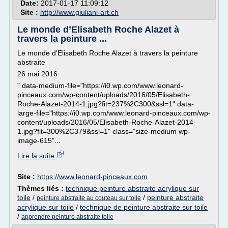
Date:
2017-01-17 11:09:12
Site :
http://www.giuliani-art.ch
Le monde d’Elisabeth Roche Alazet à
travers la peinture ...
Le monde d'Elisabeth Roche Alazet à travers la peinture
abstraite
26 mai 2016
" data-medium-file="https://i0.wp.com/www.leonard-
pinceaux.com/wp-content/uploads/2016/05/Elisabeth-
Roche-Alazet-2014-1.jpg?fit=237%2C300&ssl=1" data-
large-file="https://i0.wp.com/www.leonard-pinceaux.com/wp-
content/uploads/2016/05/Elisabeth-Roche-Alazet-2014-
1.jpg?fit=300%2C379&ssl=1" class="size-medium wp-
image-615"...
Lire la suite
Site :
https://www.leonard-pinceaux.com
Thèmes liés :
technique peinture abstraite acrylique sur
toile
/
/
peinture abstraite
peinture abstraite au couteau sur toile
acrylique sur toile
/
technique de peinture abstraite sur toile
/
apprendre peinture abstraite toile