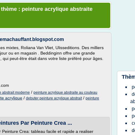
 thème : peinture acrylique abstraite
schemachauffant.blogspot.com
es mixtes, Roliana Van Vliet, Ulisseditions. Des milliers
n jour ou en magasin . Beddinginn offre une grande
 qui peut-être était dans votre liste préféré pour âges.
Thèm
t.com
p
/
ue abstrait moderne
peinture acrylique abstraite au couteau
d
te acrylique
/
/
debuter peinture acrylique abstrait
peinture
ab
p
p
intures Par Peinture Crea ...
c
d
 Peinture Crea: tableau facile et rapide a realiser