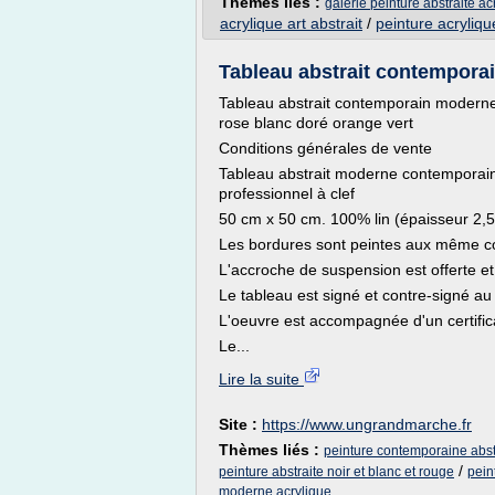
Thèmes liés :
galerie peinture abstraite ac
acrylique art abstrait
/
peinture acryliqu
Tableau abstrait contemporai
Tableau abstrait contemporain moderne 
rose blanc doré orange vert
Conditions générales de vente
Tableau abstrait moderne contemporain à 
professionnel à clef
50 cm x 50 cm. 100% lin (épaisseur 2,
Les bordures sont peintes aux même co
L'accroche de suspension est offerte et 
Le tableau est signé et contre-signé au
L'oeuvre est accompagnée d'un certifica
Le...
Lire la suite
Site :
https://www.ungrandmarche.fr
Thèmes liés :
peinture contemporaine abstr
/
peinture abstraite noir et blanc et rouge
pein
moderne acrylique