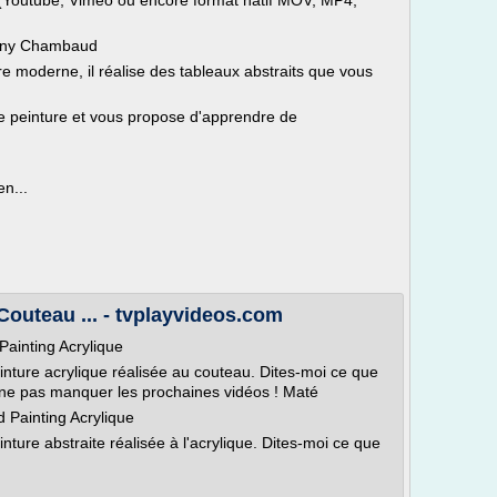
 (Youtube, Viméo ou encore format natif MOV, MP4,
thony Chambaud
e moderne, il réalise des tableaux abstraits que vous
de peinture et vous propose d'apprendre de
n...
Couteau ... - tvplayvideos.com
Painting Acrylique
inture acrylique réalisée au couteau. Dites-moi ce que
ne pas manquer les prochaines vidéos ! Maté
 Painting Acrylique
nture abstraite réalisée à l'acrylique. Dites-moi ce que