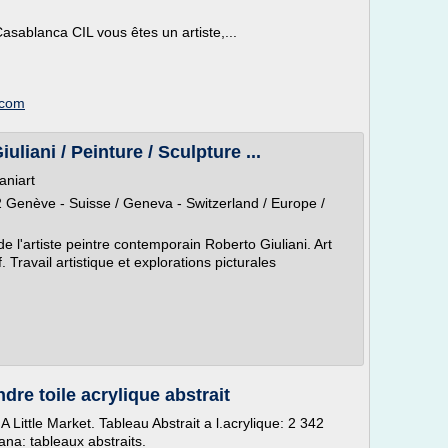
sablanca CIL vous êtes un artiste,...
.com
liani / Peinture / Sculpture ...
aniart
02 Genève - Suisse / Geneva - Switzerland / Europe /
de l'artiste peintre contemporain Roberto Giuliani. Art
f. Travail artistique et explorations picturales
dre toile acrylique abstrait
A Little Market. Tableau Abstrait a l.acrylique: 2 342
ana: tableaux abstraits.