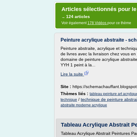
Articles sélectionnés pour le
124 articles
→
Voir également
178 Vidéos
pour ce thème
Peinture acrylique abstraite - 
Peinture abstraite, acrylique et techniqu
de livres avec la livraison chez vous e
domaine de peinture acrylique abstraite,
YYH 1 peint à la...
Lire la suite
Site :
https://schemachauffant.blogspo
Thèmes liés :
tableau peinture art acryliq
/
technique de peinture abstrai
technique
abstraite moderne acrylique
Tableau Acrylique Abstrait Pe
Tableau Acrylique Abstrait Peintures Par