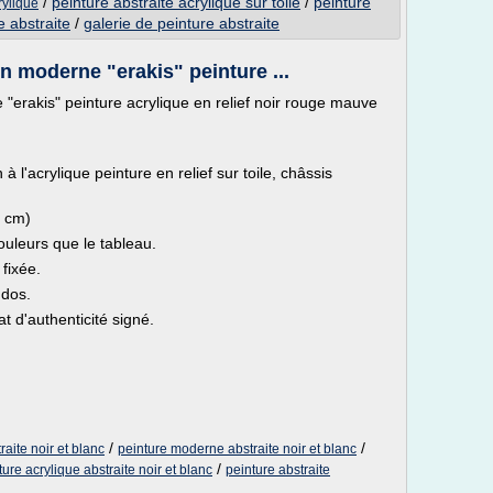
/
peinture abstraite acrylique sur toile
/
peinture
rylique
e abstraite
/
galerie de peinture abstraite
n moderne "erakis" peinture ...
"erakis" peinture acrylique en relief noir rouge mauve
l'acrylique peinture en relief sur toile, châssis
5 cm)
uleurs que le tableau.
fixée.
 dos.
t d'authenticité signé.
/
/
aite noir et blanc
peinture moderne abstraite noir et blanc
/
ture acrylique abstraite noir et blanc
peinture abstraite