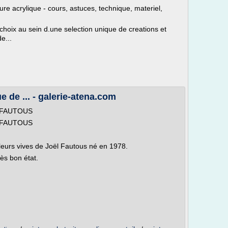
ture acrylique - cours, astuces, technique, materiel,
 choix au sein d.une selection unique de creations et
e...
e de ... - galerie-atena.com
ël FAUTOUS
ël FAUTOUS
uleurs vives de Joël Fautous né en 1978.
rès bon état.