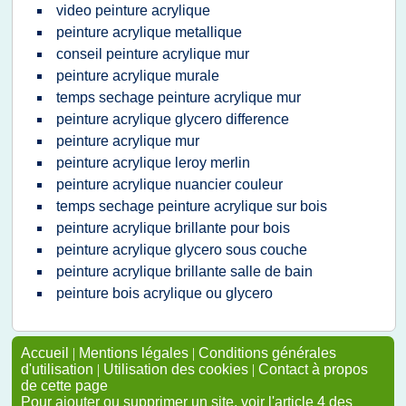
video peinture acrylique
peinture acrylique metallique
conseil peinture acrylique mur
peinture acrylique murale
temps sechage peinture acrylique mur
peinture acrylique glycero difference
peinture acrylique mur
peinture acrylique leroy merlin
peinture acrylique nuancier couleur
temps sechage peinture acrylique sur bois
peinture acrylique brillante pour bois
peinture acrylique glycero sous couche
peinture acrylique brillante salle de bain
peinture bois acrylique ou glycero
Accueil
|
Mentions légales
|
Conditions générales
d'utilisation
|
Utilisation des cookies
|
Contact à propos
de cette page
Pour ajouter ou supprimer un site, voir l'article 4 des