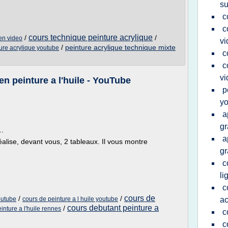
su
c
c
cours technique peinture acrylique
/
/
en video
vi
/
peinture acrylique technique mixte
ure acrylique youtube
c
c
vi
en peinture a l'huile - YouTube
p
y
a
gr
..
a
alise, devant vous, 2 tableaux. Il vous montre
gr
c
li
c
cours de
/
/
outube
cours de peinture a l huile youtube
ac
cours debutant peinture a
/
inture a l'huile rennes
c
c