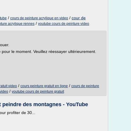
/
/
cour de
utube
cours de peinture acrylique en video
/
nture acrylique rennes
youtube cours de peinture video
louer.
le pour le moment. Veuillez réessayer ultérieurement.
/
/
atuit video
cours peinture gratuit en ligne
cours de peinture
/
video
youtube cours de peinture gratuit
t peindre des montagnes - YouTube
r profiter de 30...