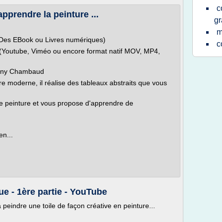
c
pprendre la peinture ...
gr
m
(Des EBook ou Livres numériques)
c
 (Youtube, Viméo ou encore format natif MOV, MP4,
thony Chambaud
e moderne, il réalise des tableaux abstraits que vous
de peinture et vous propose d'apprendre de
en...
ue - 1ère partie - YouTube
peindre une toile de façon créative en peinture...