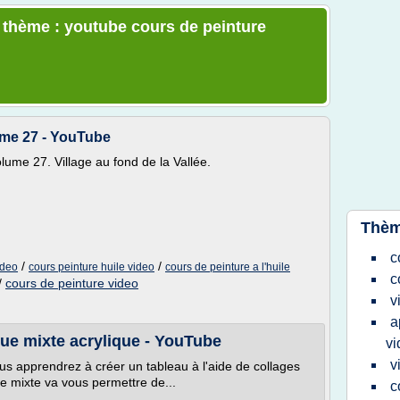
e thème : youtube cours de peinture
ume 27 - YouTube
lume 27. Village au fond de la Vallée.
Thèm
c
/
/
ideo
cours peinture huile video
cours de peinture a l'huile
c
/
cours de peinture video
v
a
ue mixte acrylique - YouTube
vi
v
us apprendrez à créer un tableau à l'aide de collages
ue mixte va vous permettre de...
c