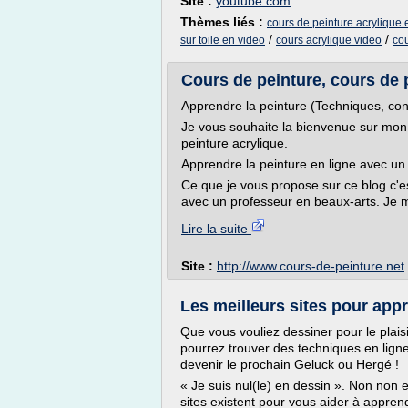
Site :
youtube.com
Thèmes liés :
cours de peinture acrylique 
/
/
sur toile en video
cours acrylique video
cou
Cours de peinture, cours de 
Apprendre la peinture (Techniques, cons
Je vous souhaite la bienvenue sur mon
peinture acrylique.
Apprendre la peinture en ligne avec un 
Ce que je vous propose sur ce blog c'es
avec un professeur en beaux-arts. Je 
Lire la suite
Site :
http://www.cours-de-peinture.net
Les meilleurs sites pour app
Que vous vouliez dessiner pour le plaisi
pourrez trouver des techniques en lign
devenir le prochain Geluck ou Hergé !
« Je suis nul(le) en dessin ». Non non
sites existent pour vous aider à apprend