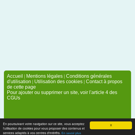
Accueil
|
Mentions légales
|
Conditions générales
d'utilisation
|
Utilisation des cookies
|
Contact à propos
de cette page
Pour ajouter ou supprimer un site, voir l'article 4 des
CGUs
En poursuivant votre navigation sur ce site, vous acceptez
X
l'utilisation de cookies pour vous proposer des contenus et
services adaptés à vos centres d'intérêts.
En savoir plus