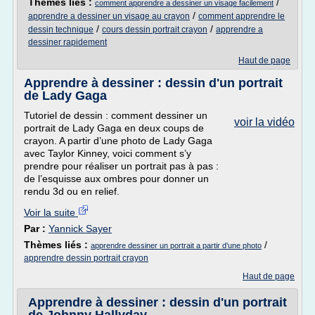
Thèmes liés :
/
comment apprendre a dessiner un visage facilement
/
apprendre a dessiner un visage au crayon
comment apprendre le
/
/
dessin technique
cours dessin portrait crayon
apprendre a
dessiner rapidement
Haut de page
Apprendre à dessiner : dessin d'un portrait
de Lady Gaga
Tutoriel de dessin : comment dessiner un
voir la vidéo
portrait de Lady Gaga en deux coups de
crayon. A partir d’une photo de Lady Gaga
avec Taylor Kinney, voici comment s’y
prendre pour réaliser un portrait pas à pas :
de l’esquisse aux ombres pour donner un
rendu 3d ou en relief.
Voir la suite
Par :
Yannick Sayer
Thèmes liés :
/
apprendre dessiner un portrait a partir d'une photo
apprendre dessin portrait crayon
Haut de page
Apprendre à dessiner : dessin d'un portrait