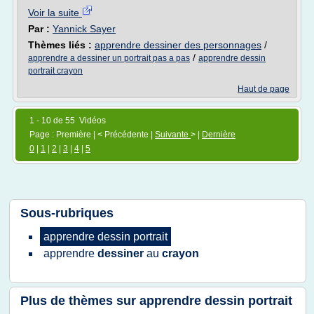
Voir la suite
Par :
Yannick Sayer
Thèmes liés :
apprendre dessiner des personnages
/
/
apprendre a dessiner un portrait pas a pas
apprendre dessin
portrait crayon
Haut de page
1 - 10 de 55 Vidéos
Page : Première | < Précédente |
Suivante
> |
Dernière
0
|
1
|
2
|
3
|
4
|
5
Sous-rubriques
apprendre dessin portrait
apprendre
dessiner
au
crayon
Plus de thèmes sur
apprendre dessin portrait