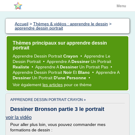
Menu
Accueil
>
Thèmes & vidéos : apprendre le dessin
>
apprendre dessin portrait
Thèmes principaux sur apprendre dessin
portrait
Apprendre Dessin Portrait
Crayon
•
Apprendre
Le
Dessin Portrait
•
Apprendre
A
Dessiner
Un
Portrait
Realiste
•
Apprendre
A
Dessiner
Un
Portrait
Pas
•
Apprendre Dessin Portrait
Noir
Et
Blanc
•
Apprendre
A
Dessiner
Un
Portrait
D'une Personne
•
Voir également
les articles
pour ce thème
APPRENDRE DESSIN PORTRAIT CRAYON »
Dessiner Bronson partie 3 le portrait
voir la vidéo
Pour aller plus loin, vous pouvez commander mes
formations de dessin :