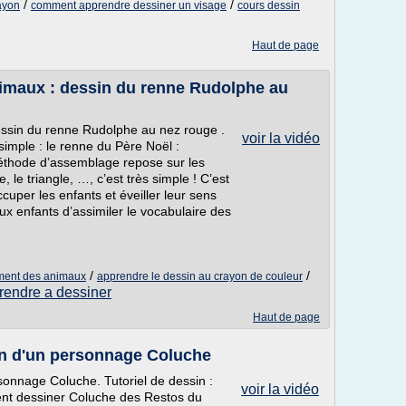
/
/
ayon
comment apprendre dessiner un visage
cours dessin
Haut de page
imaux : dessin du renne Rudolphe au
ssin du renne Rudolphe au nez rouge .
voir la vidéo
imple : le renne du Père Noël :
éthode d’assemblage repose sur les
, le triangle, …, c’est très simple ! C’est
ccuper les enfants et éveiller leur sens
x enfants d’assimiler le vocabulaire des
/
/
ement des animaux
apprendre le dessin au crayon de couleur
rendre a dessiner
Haut de page
in d'un personnage Coluche
sonnage Coluche. Tutoriel de dessin :
voir la vidéo
ent dessiner Coluche des Restos du