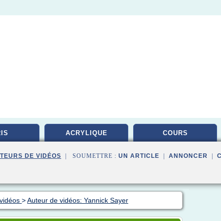
IS
ACRYLIQUE
COURS
TEURS DE VIDÉOS
| SOUMETTRE :
UN ARTICLE
|
ANNONCER
|
 vidéos
>
Auteur de vidéos: Yannick Sayer