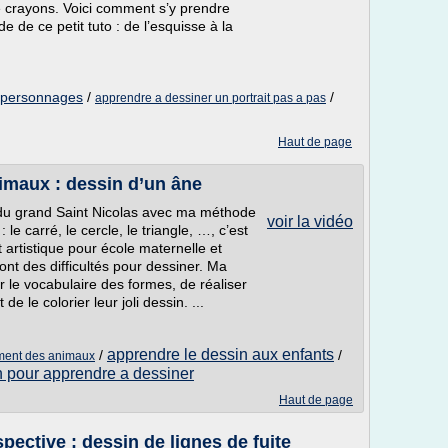
 crayons. Voici comment s’y prendre
de de ce petit tuto : de l’esquisse à la
 personnages
/
/
apprendre a dessiner un portrait pas a pas
Haut de page
imaux : dessin d’un âne
 du grand Saint Nicolas avec ma méthode
voir la vidéo
 carré, le cercle, le triangle, …, c’est
t artistique pour école maternelle et
nt des difficultés pour dessiner. Ma
 le vocabulaire des formes, de réaliser
e le colorier leur joli dessin. ...
apprendre le dessin aux enfants
/
/
ement des animaux
n pour apprendre a dessiner
Haut de page
ective : dessin de lignes de fuite