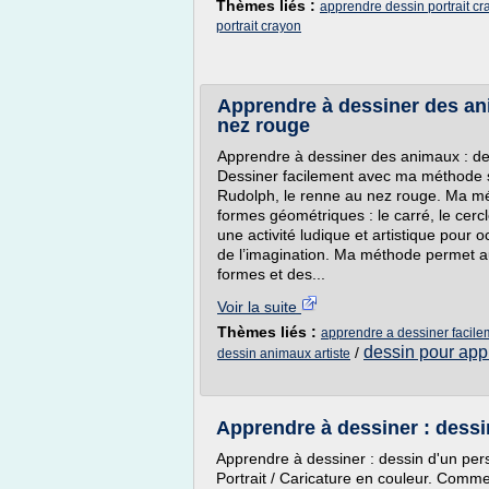
Thèmes liés :
apprendre dessin portrait cr
portrait crayon
Apprendre à dessiner des an
nez rouge
Apprendre à dessiner des animaux : de
Dessiner facilement avec ma méthode s
Rudolph, le renne au nez rouge. Ma m
formes géométriques : le carré, le cercle
une activité ludique et artistique pour o
de l’imagination. Ma méthode permet au
formes et des...
Voir la suite
Thèmes liés :
apprendre a dessiner facil
dessin pour app
/
dessin animaux artiste
Apprendre à dessiner : dess
Apprendre à dessiner : dessin d'un per
Portrait / Caricature en couleur. Comm