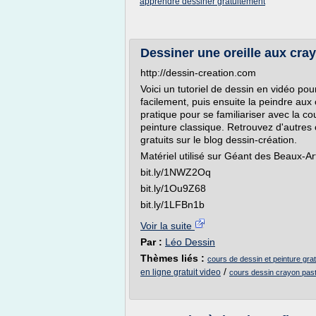
apprendre dessiner gratuitement
Dessiner une oreille aux cra
http://dessin-creation.com
Voici un tutoriel de dessin en vidéo po
facilement, puis ensuite la peindre aux
pratique pour se familiariser avec la c
peinture classique. Retrouvez d'autres 
gratuits sur le blog dessin-création.
Matériel utilisé sur Géant des Beaux-Art
bit.ly/1NWZ2Oq
bit.ly/1Ou9Z68
bit.ly/1LFBn1b
Voir la suite
Par :
Léo Dessin
Thèmes liés :
cours de dessin et peinture gratu
/
en ligne gratuit video
cours dessin crayon past