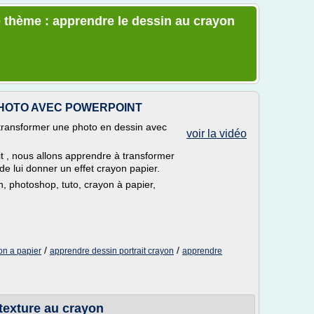
 thème : apprendre le dessin au crayon
PHOTO AVEC POWERPOINT
 transformer une photo en dessin avec
voir la vidéo
it , nous allons apprendre à transformer
de lui donner un effet crayon papier.
n, photoshop, tuto, crayon à papier,
/
/
on a papier
apprendre dessin portrait crayon
apprendre
texture au crayon