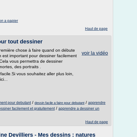
on a papier
Haut de page
ur tout dessiner
première chose à faire quand on débute
voir la vidéo
n est important pour dessiner facilement
,.Cela vous permettra de dessiner
rtes, des portraits .
facile.Si vous souhaitez aller plus loin,
ci...
/
/
ment pour debutant
apprendre
dessin facile a faire pour debutant
/
ssiner facilement et gratuitement
apprendre a dessiner un
Haut de page
ne Devilliers - Mes dessins : natures