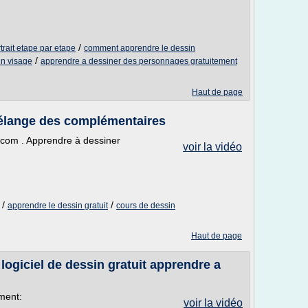
/
rait etape par etape
comment apprendre le dessin
/
n visage
apprendre a dessiner des personnages gratuitement
Haut de page
mélange des complémentaires
e.com . Apprendre à dessiner
voir la vidéo
/
/
apprendre le dessin gratuit
cours de dessin
Haut de page
ogiciel de dessin gratuit apprendre a
ement:
voir la vidéo