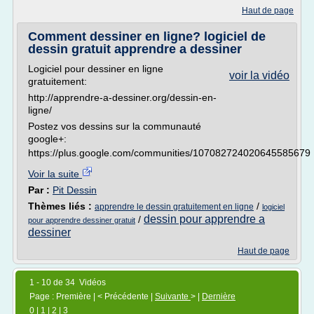
Haut de page
Comment dessiner en ligne? logiciel de
dessin gratuit apprendre a dessiner
Logiciel pour dessiner en ligne
voir la vidéo
gratuitement:
http://apprendre-a-dessiner.org/dessin-en-
ligne/
Postez vos dessins sur la communauté
google+:
https://plus.google.com/communities/107082724020645585679
Voir la suite
Par :
Pit Dessin
Thèmes liés :
/
apprendre le dessin gratuitement en ligne
logiciel
dessin pour apprendre a
/
pour apprendre dessiner gratuit
dessiner
Haut de page
1 - 10 de 34 Vidéos
Page : Première | < Précédente |
Suivante
> |
Dernière
0
|
1
|
2
|
3