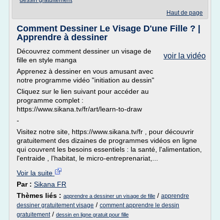
dessin gratuitement
Haut de page
Comment Dessiner Le Visage D'une Fille ? |
Apprendre à dessiner
Découvrez comment dessiner un visage de
voir la vidéo
fille en style manga
Apprenez à dessiner en vous amusant avec
notre programme vidéo "initiation au dessin"
Cliquez sur le lien suivant pour accéder au
programme complet :
https://www.sikana.tv/fr/art/learn-to-draw
-
Visitez notre site, https://www.sikana.tv/fr , pour découvrir
gratuitement des dizaines de programmes vidéos en ligne
qui couvrent les besoins essentiels : la santé, l'alimentation,
l'entraide , l'habitat, le micro-entreprenariat,...
Voir la suite
Par :
Sikana FR
Thèmes liés :
/
apprendre
apprendre a dessiner un visage de fille
/
dessiner gratuitement visage
comment apprendre le dessin
/
gratuitement
dessin en ligne gratuit pour fille