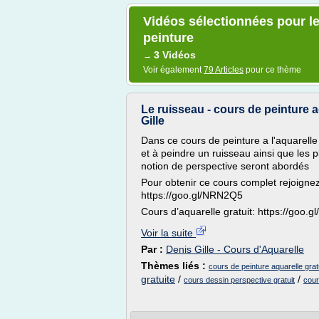
Vidéos sélectionnées pour le
peinture
3 Vidéos
→
Voir également
79 Articles
pour ce thème
Le ruisseau - cours de peinture a
Gille
Dans ce cours de peinture a l'aquarelle
et à peindre un ruisseau ainsi que les 
notion de perspective seront abordés
Pour obtenir ce cours complet rejoignez
https://goo.gl/NRN2Q5
Cours d’aquarelle gratuit: https://goo.g
Voir la suite
Par :
Denis Gille - Cours d'Aquarelle
Thèmes liés :
cours de peinture aquarelle grat
gratuite
/
/
cours dessin perspective gratuit
cour