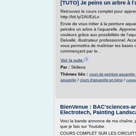
[TUTO] Je peins un arbre à l'a
Retrouvez le cours complet pour appren
http://bit.ly/2AUEzLo
Envie de vous initier à la peinture aqua
peindre un arbre à l'aquarelle. Appren
couleurs grâce aux possibilités de l'aq
Delvallé, illustrateur professionnel. Acc
vous permettra de maîtriser les bases 
commençant par le...
Voir la suite
Par :
Skilleos
Thèmes liés :
cours de peinture aquarelle 
/
/
aquarelle
cours d'aquarelle en ligne
commen
BienVenue : BAC'sciences-art
Electrotech, Painting Landsc
Voici la bande annonce de ma chaîne, 
que je fais sur Youtube.
COURS COMPLET SUR LES CIRCUITS