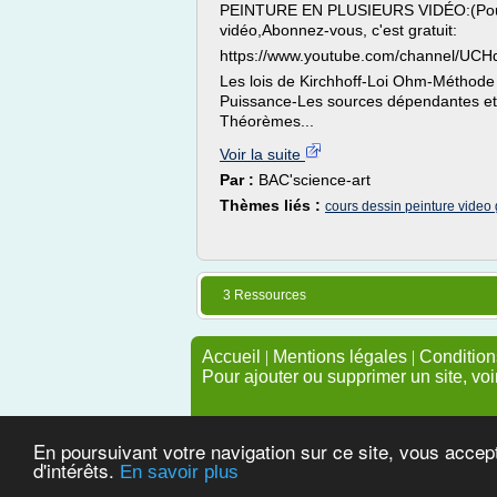
PEINTURE EN PLUSIEURS VIDÉO:(Pour r
vidéo,Abonnez-vous, c'est gratuit:
https://www.youtube.com/channel/U
Les lois de Kirchhoff-Loi Ohm-Méthode
Puissance-Les sources dépendantes et
Théorèmes...
Voir la suite
Par :
BAC'science-art
Thèmes liés :
cours dessin peinture video g
3 Ressources
Accueil
|
Mentions légales
|
Conditions
Pour ajouter ou supprimer un site, voi
En poursuivant votre navigation sur ce site, vous accep
d'intérêts.
En savoir plus