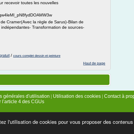
ecevoir toutes les nouvelles
CHqw4leMl_pN8fydDOAMW3w
 de Cramer(Avec la règle de Sarus)-Bilan de
 indépendantes- Transformation de sources-
/
ratuit
cours complet dessin et peinture
Haut de page
 générales d'utilisation
|
Utilisation des cookies
|
Contact à pro
r l'article 4 des CGUs
tez l'utilisation de cookies pour vous proposer des contenu