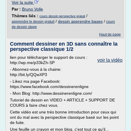
Voir la suite
Par :
Bruno Volle
Thèmes liés :
/
cours dessin perspective gratuit
/
dessin apprendre bases
/
apprendre le dessin gratuit
cours
de dessin stage
Haut de page
Comment dessiner en 3D sans connaître la
perspective classique 1/2
lien pour télécharger le support de cours :
voir la vidéo
http://wp.me/p33kZh-SP
- Abonnez-vous à la chaine:
http://bit.ly/QQwXP3
- Likez ma page Facebook:
https://www.facebook.com/dessinerenligne
- Mon Blog: http://www.dessinerenligne.com/
Tutoriel de dessin en VIDEO + ARTICLE + SUPPORT DE
COURS à faire chez vous.
Cette vidéo est une très bonne introduction pour ceux qui
ont du mal avec la perspective classique basé sur les point
de fuite.
Une feuille un crayon et mon blog, c'est tout ce qu'il...