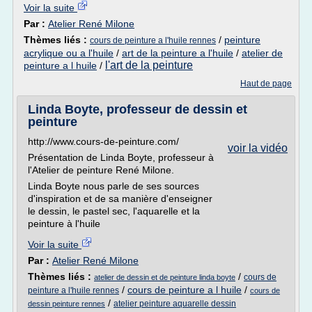
Voir la suite
Par :
Atelier René Milone
Thèmes liés :
/
peinture
cours de peinture a l'huile rennes
acrylique ou a l'huile
/
art de la peinture a l'huile
/
atelier de
l'art de la peinture
peinture a l huile
/
Haut de page
Linda Boyte, professeur de dessin et
peinture
http://www.cours-de-peinture.com/
voir la vidéo
Présentation de Linda Boyte, professeur à
l'Atelier de peinture René Milone.
Linda Boyte nous parle de ses sources
d'inspiration et de sa manière d'enseigner
le dessin, le pastel sec, l'aquarelle et la
peinture à l'huile
Voir la suite
Par :
Atelier René Milone
Thèmes liés :
/
cours de
atelier de dessin et de peinture linda boyte
/
cours de peinture a l huile
/
peinture a l'huile rennes
cours de
/
atelier peinture aquarelle dessin
dessin peinture rennes