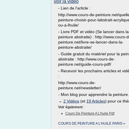
voir la vidéo
- Lien de l'article :
http://www.cours-de-peinture.net/quell
peinture-choisir-pour-labstrait-acryliqu
ou-a-lhuile/
- Livre PDF et vidéo (Se lancer dans la
peinture abstraite) : http://www.cours-d
peinture.net/livre-se-lancer-dans-la-
peinture-abstraite/
- Guide gratuit du matériel pour la pein
abstraite : http://www.cours-de-
peinture.net/guide-cours-pdf/
- Recevoir les prochains articles et vid
:
http://www.cours-de-
peinture.net/newsletter/
- Mon blog pour apprendre la peinture.
→
2 Vidéos
(et
19 Articles
) pour ce th
Voir également
:
Cours De Peinture A L'huile Pdf
COURS DE PEINTURE A L'HUILE PARIS »