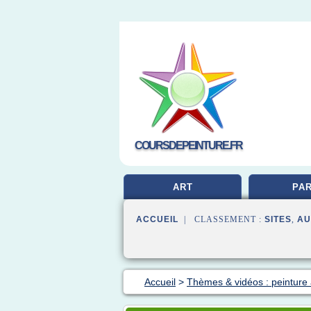
COURSDEPEINTURE.FR
ART
PAR
ACCUEIL
| CLASSEMENT :
SITES
,
AU
Accueil
>
Thèmes & vidéos : peinture 