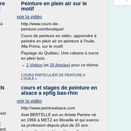
re
Peinture en plein air sur le
k
motif
voir la vidéo
 à
http://www.cours-de-
peinture.com/boutique/
r
Cours de peinture en vidéo. apprendre à
peindre en plein air en peinture à l'huile,
Alla Prima, sur le motif.
Paysage du Québec. Une cabane à sucre
en plein bois.
→
2 Vidéos
(et
20 Articles
) pour ce thème
COURS PARTICULIER DE PEINTURE A
L'HUILE »
IN
cours et stages de peinture en
alsace a epfig bas-rhin
voir la vidéo
http://www.peintrealsace.com
'est
Axel BERTELLE est un Artiste Peintre né
en 1966 à METZ en Moselle et qui exerce
(
sa profession depuis plus de 25 ans.
ard,