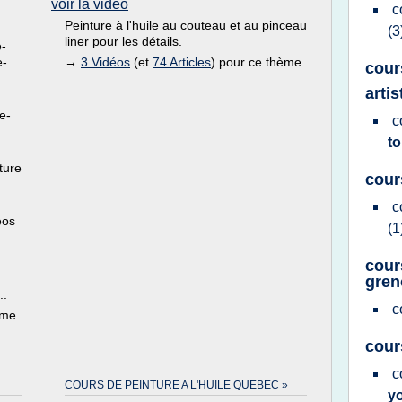
voir la vidéo
c
Peinture à l'huile au couteau et au pinceau
(3
liner pour les détails.
e-
e-
→
3 Vidéos
(et
74 Articles
) pour ce thème
cours
artis
e-
c
to
ture
cour
c
éos
(1
cour
gren
..
c
ème
cour
c
COURS DE PEINTURE A L'HUILE QUEBEC »
y