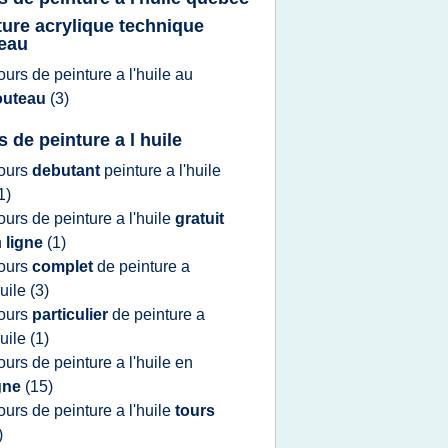
ture acrylique technique
eau
ours
de
peinture
a
l'huile
au
outeau
(3)
s de peinture a l huile
ours
debutant
peinture
a
l'huile
1)
ours
de
peinture
a
l'huile
gratuit
n
ligne
(1)
ours
complet
de
peinture
a
huile
(3)
ours
particulier
de
peinture
a
huile
(1)
ours
de
peinture
a
l'huile
en
igne
(15)
ours
de
peinture
a
l'huile
tours
)