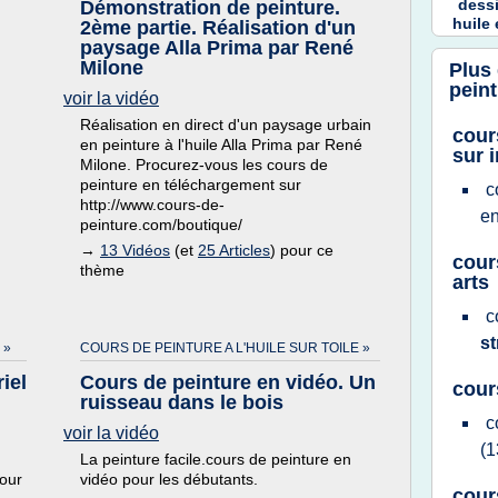
dess
Démonstration de peinture.
huile
2ème partie. Réalisation d'un
paysage Alla Prima par René
Milone
Plus
peint
voir la vidéo
Réalisation en direct d'un paysage urbain
cour
en peinture à l'huile Alla Prima par René
sur 
Milone. Procurez-vous les cours de
peinture en téléchargement sur
c
http://www.cours-de-
e
peinture.com/boutique/
→
13 Vidéos
(et
25 Articles
) pour ce
cour
thème
arts
c
s
 »
COURS DE PEINTURE A L'HUILE SUR TOILE »
iel
Cours de peinture en vidéo. Un
cour
ruisseau dans le bois
c
voir la vidéo
(1
La peinture facile.cours de peinture en
our
vidéo pour les débutants.
cour