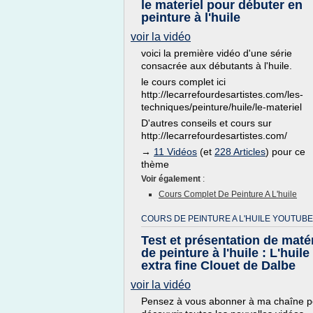
le materiel pour débuter en
peinture à l'huile
voir la vidéo
voici la première vidéo d'une série
consacrée aux débutants à l'huile.
le cours complet ici
http://lecarrefourdesartistes.com/les-
techniques/peinture/huile/le-materiel
D'autres conseils et cours sur
http://lecarrefourdesartistes.com/
→
11 Vidéos
(et
228 Articles
) pour ce
thème
Voir également
:
Cours Complet De Peinture A L'huile
COURS DE PEINTURE A L'HUILE YOUTUBE
Test et présentation de matér
de peinture à l'huile : L'huile
extra fine Clouet de Dalbe
voir la vidéo
Pensez à vous abonner à ma chaîne p