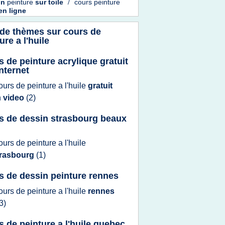
in
peinture
sur
toile
/
cours peinture
en
ligne
 de thèmes sur
cours de
ure a l'huile
s de peinture acrylique gratuit
internet
ours
de
peinture
a
l'huile
gratuit
n
video
(2)
s de dessin strasbourg beaux
ours
de
peinture
a
l'huile
trasbourg
(1)
s de dessin peinture rennes
ours
de
peinture
a
l'huile
rennes
3)
s de peinture a l'huile quebec