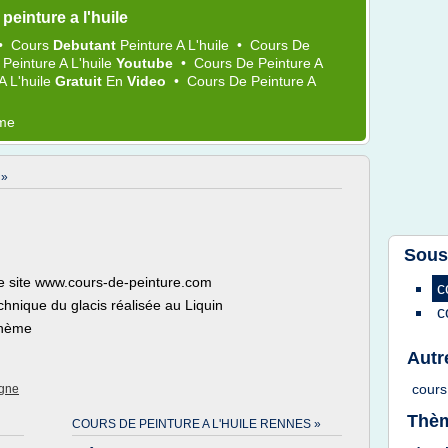
einture a l'huile
•
Cours
Debutant
Peinture
A
L'huile
•
Cours
De
e
Peinture
A
L'huile
Youtube
•
Cours
De
Peinture
A
A
L'huile
Gratuit
En
Video
•
Cours
De
Peinture
A
ème
 »
Sous
 le site www.cours-de-peinture.com
c
echnique du glacis réalisée au Liquin
c
thème
Autr
cour
igne
Thèm
COURS DE PEINTURE A L'HUILE RENNES »