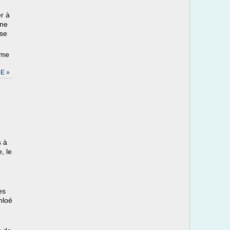
r à
une
yse
ème
E »
s à
, le
es
hloé