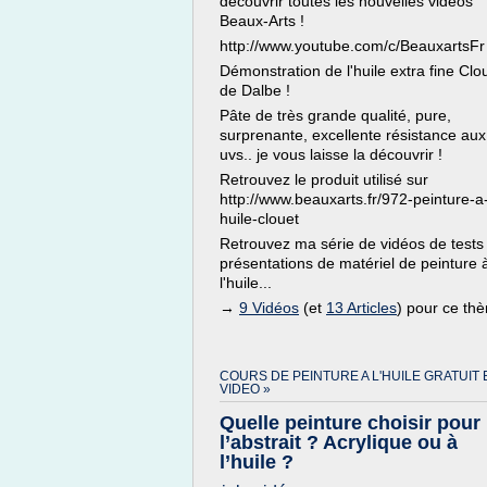
découvrir toutes les nouvelles vidéos
Beaux-Arts !
http://www.youtube.com/c/BeauxartsFr
Démonstration de l'huile extra fine Clo
de Dalbe !
Pâte de très grande qualité, pure,
surprenante, excellente résistance aux
uvs.. je vous laisse la découvrir !
Retrouvez le produit utilisé sur
http://www.beauxarts.fr/972-peinture-a-
huile-clouet
Retrouvez ma série de vidéos de tests
présentations de matériel de peinture 
l'huile...
→
9 Vidéos
(et
13 Articles
) pour ce th
COURS DE PEINTURE A L'HUILE GRATUIT 
VIDEO »
Quelle peinture choisir pour
l’abstrait ? Acrylique ou à
l’huile ?