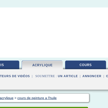
IS
COURS
ACRYLIQUE
TEURS DE VIDÉOS
| SOUMETTRE :
UN ARTICLE
|
ANNONCER
|
acrylique
>
cours de peinture a l'huile