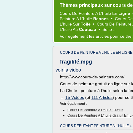
Thèmes principaux sur cours de p
Cours
De
Peinture
A
L'huile
En
Ligne
Peinture
A
L'huile
Rennes
•
Cours
D
L'huile
Sur
Toile
•
Cours
De
Peinture
L'huile
Au
Couteau
•
Suite ...
Voir également
les articles
pour ce th
COURS DE PEINTURE A L'HUILE EN LIGNE
fragilité.mpg
voir la vidéo
http://www.cours-de-peinture.com/
Cours de peinture gratuit en ligne sur
La Chute : peinture à l'huile selon la t
→
15 Vidéos
(et
111 Articles
) pour ce 
Voir également
:
Cours De Peinture A L'huile Gratuit
Cours De Peinture A L'huile Gratuit En L
COURS DEBUTANT PEINTURE A L'HUILE »