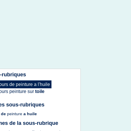
-rubriques
ours
de
peinture
a
l'huile
ours peinture
sur
toile
es sous-rubriques
s
de
peinture
a
huile
es de la sous-rubrique