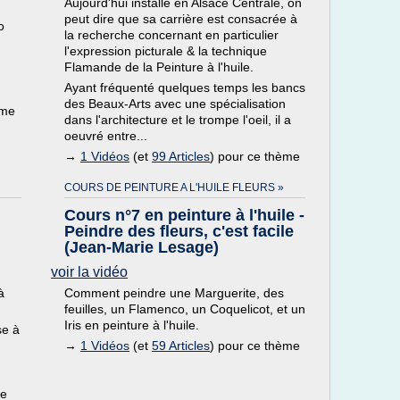
Aujourd'hui installé en Alsace Centrale, on
peut dire que sa carrière est consacrée à
o
la recherche concernant en particulier
l'expression picturale & la technique
Flamande de la Peinture à l'huile.
Ayant fréquenté quelques temps les bancs
des Beaux-Arts avec une spécialisation
ème
dans l'architecture et le trompe l'oeil, il a
oeuvré entre...
→
1 Vidéos
(et
99 Articles
) pour ce thème
COURS DE PEINTURE A L'HUILE FLEURS »
Cours n°7 en peinture à l'huile -
Peindre des fleurs, c'est facile
(Jean-Marie Lesage)
voir la vidéo
à
Comment peindre une Marguerite, des
feuilles, un Flamenco, un Coquelicot, et un
Iris en peinture à l'huile.
se à
→
1 Vidéos
(et
59 Articles
) pour ce thème
le