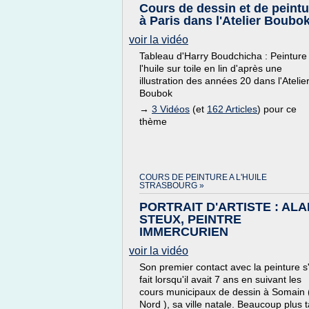
Cours de dessin et de peintu
à Paris dans l'Atelier Boubo
voir la vidéo
Tableau d'Harry Boudchicha : Peinture
l'huile sur toile en lin d'après une
illustration des années 20 dans l'Atelie
Boubok
→
3 Vidéos
(et
162 Articles
) pour ce
thème
COURS DE PEINTURE A L'HUILE
STRASBOURG »
PORTRAIT D'ARTISTE : ALA
STEUX, PEINTRE
IMMERCURIEN
voir la vidéo
Son premier contact avec la peinture s
fait lorsqu'il avait 7 ans en suivant les
cours municipaux de dessin à Somain 
Nord ), sa ville natale. Beaucoup plus t