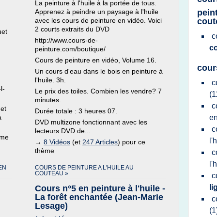
La peinture à l'huile à la portée de tous.
Apprenez à peindre un paysage à l'huile
pein
avec les cours de peinture en vidéo. Voici
cout
2 courts extraits du DVD
uet
c
http://www.cours-de-
c
peinture.com/boutique/
Cours de peinture en vidéo, Volume 16.
cour
Un cours d'eau dans le bois en peinture à
l'huile. 3h.
c
l-
Le prix des toiles. Combien les vendre? 7
(1
minutes.
c
 et
Durée totale : 3 heures 07.
à
e
DVD multizone fonctionnant avec les
c
lecteurs DVD de...
ème
l'
→
8 Vidéos
(et
247 Articles
) pour ce
thème
c
l'
EN
COURS DE PEINTURE A L'HUILE AU
COUTEAU »
c
l
Cours n°5 en peinture à l'huile -
La forêt enchantée (Jean-Marie
c
Lesage)
(1