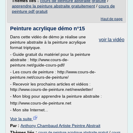
Thèmes liés :
cours de peinture abstraite gratuite
/
apprendre la peinture abstraite gratuitement
/
cours de
peinture pdf gratuit
Haut de page
Peinture acrylique démo n°15
Dans cette vidéo de démo je réalise une
voir la vidéo
peinture abstraite à la peinture acrylique
format triptyque.
- Guide gratuit du matériel pour la peinture
abstraite : http://www.cours-de-
peinture.net/guide-cours-pdf/
- Les cours de peinture : http://www.cours-de-
peinture.net/cours-de-peinture/
- Recevoir les prochains articles et vidéos :
http://www.cours-de-peinture.net/newsletter/
- Mon blog pour apprendre la peinture abstraite :
http://www.cours-de-peinture.net
- Mon site Internet...
Voir la suite
Par :
Anthony Chambaud Artiste Peintre Abstrait
Thèmes liés :
/
cours de peinture acrylique abstraite gratuit
cours