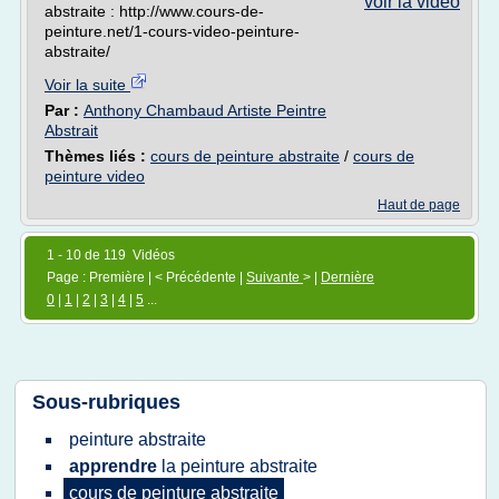
voir la vidéo
abstraite : http://www.cours-de-
peinture.net/1-cours-video-peinture-
abstraite/
Voir la suite
Par :
Anthony Chambaud Artiste Peintre
Abstrait
Thèmes liés :
cours de peinture abstraite
/
cours de
peinture video
Haut de page
1 - 10 de 119 Vidéos
Page : Première | < Précédente |
Suivante
> |
Dernière
0
|
1
|
2
|
3
|
4
|
5
...
Sous-rubriques
peinture abstraite
apprendre
la
peinture abstraite
cours
de
peinture abstraite