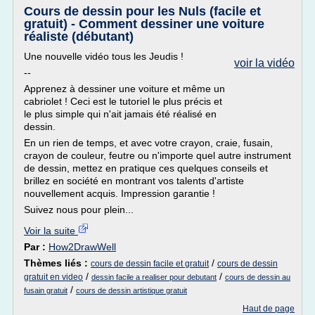
Cours de dessin pour les Nuls (facile et
gratuit) - Comment dessiner une voiture
réaliste (débutant)
Une nouvelle vidéo tous les Jeudis !
voir la vidéo
--
Apprenez à dessiner une voiture et même un
cabriolet ! Ceci est le tutoriel le plus précis et
le plus simple qui n'ait jamais été réalisé en
dessin.
En un rien de temps, et avec votre crayon, craie, fusain,
crayon de couleur, feutre ou n'importe quel autre instrument
de dessin, mettez en pratique ces quelques conseils et
brillez en société en montrant vos talents d'artiste
nouvellement acquis. Impression garantie !
Suivez nous pour plein...
Voir la suite
Par :
How2DrawWell
Thèmes liés :
/
cours de dessin facile et gratuit
cours de dessin
/
/
gratuit en video
dessin facile a realiser pour debutant
cours de dessin au
/
fusain gratuit
cours de dessin artistique gratuit
Haut de page