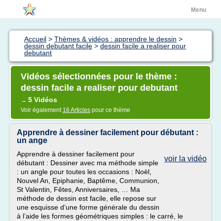
Menu
Accueil
>
Thèmes & vidéos : apprendre le dessin
>
dessin debutant facile
>
dessin facile a realiser pour
debutant
Vidéos sélectionnées pour le thème :
dessin facile a realiser pour debutant
5 Vidéos
→
Voir également
16 Articles
pour ce thème
Apprendre à dessiner facilement pour débutant :
un ange
Apprendre à dessiner facilement pour
voir la vidéo
débutant : Dessiner avec ma méthode simple
: un angle pour toutes les occasions : Noël,
Nouvel An, Epiphanie, Baptême, Communion,
St Valentin, Fêtes, Anniversaires, … Ma
méthode de dessin est facile, elle repose sur
une esquisse d’une forme générale du dessin
à l’aide les formes géométriques simples : le carré, le