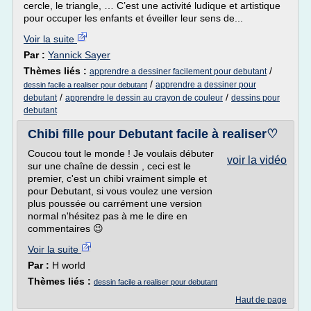
cercle, le triangle, … C’est une activité ludique et artistique
pour occuper les enfants et éveiller leur sens de...
Voir la suite
Par :
Yannick Sayer
Thèmes liés :
/
apprendre a dessiner facilement pour debutant
/
apprendre a dessiner pour
dessin facile a realiser pour debutant
/
/
debutant
apprendre le dessin au crayon de couleur
dessins pour
debutant
Chibi fille pour Debutant facile à realiser♡
Coucou tout le monde ! Je voulais débuter
voir la vidéo
sur une chaîne de dessin , ceci est le
premier, c'est un chibi vraiment simple et
pour Debutant, si vous voulez une version
plus poussée ou carrément une version
normal n'hésitez pas à me le dire en
commentaires 😉
Voir la suite
Par :
H world
Thèmes liés :
dessin facile a realiser pour debutant
Haut de page