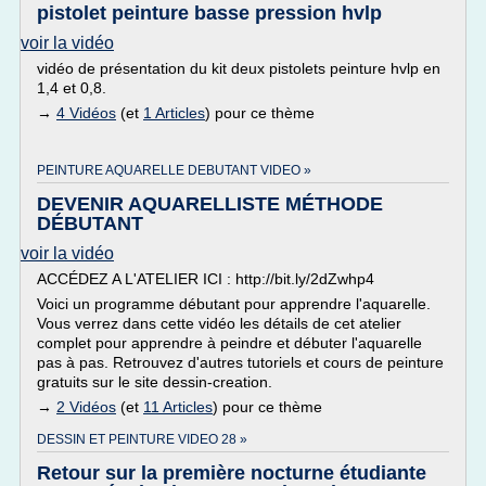
pistolet peinture basse pression hvlp
voir la vidéo
vidéo de présentation du kit deux pistolets peinture hvlp en
1,4 et 0,8.
→
4 Vidéos
(et
1 Articles
) pour ce thème
PEINTURE AQUARELLE DEBUTANT VIDEO »
DEVENIR AQUARELLISTE MÉTHODE
DÉBUTANT
voir la vidéo
ACCÉDEZ A L'ATELIER ICI : http://bit.ly/2dZwhp4
Voici un programme débutant pour apprendre l'aquarelle.
Vous verrez dans cette vidéo les détails de cet atelier
complet pour apprendre à peindre et débuter l'aquarelle
pas à pas. Retrouvez d'autres tutoriels et cours de peinture
gratuits sur le site dessin-creation.
→
2 Vidéos
(et
11 Articles
) pour ce thème
DESSIN ET PEINTURE VIDEO 28 »
Retour sur la première nocturne étudiante