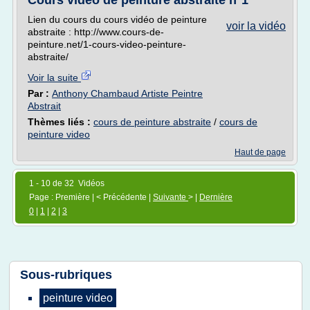
Cours vidéo de peinture abstraite n°1
Lien du cours du cours vidéo de peinture
voir la vidéo
abstraite : http://www.cours-de-
peinture.net/1-cours-video-peinture-
abstraite/
Voir la suite
Par :
Anthony Chambaud Artiste Peintre
Abstrait
Thèmes liés :
cours de peinture abstraite
/
cours de
peinture video
Haut de page
1 - 10 de 32 Vidéos
Page : Première | < Précédente |
Suivante
> |
Dernière
0
|
1
|
2
|
3
Sous-rubriques
peinture video