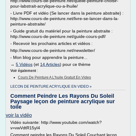
http://www.cours-de-peinture.net/quelle-peinture-choisir-
pour-labstrait-acrylique-ou-a-lhuile/
- Livre PDF et vidéo (Se lancer dans la peinture abstraite) :
http://www.cours-de-peinture.net/livre-se-lancer-dans-la-
peinture-abstraite/
- Guide gratuit du matériel pour la peinture abstraite :
http://www.cours-de-peinture.net/guide-cours-pdf/
- Recevoir les prochains articles et vidéos :
http://www.cours-de-peinture.net/newsletter/
- Mon blog pour apprendre la peinture...
→
5 Vidéos
(et
14 Articles
) pour ce thème
Voir également
:
Cours De Peinture A L'huile Gratuit En Video
LECON DE PEINTURE ACRYLIQUE EN VIDEO »
Comment Peindre Les Rayons Du Soleil
Paysage leçon de peinture acrylique sur
toile
voir la vidéo
Vidéo suivante: http://www.youtube.com/watch?
v=vwVdtR15yI4
Comment peindre les Rayons Du Soleil Couchant leçon