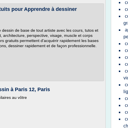
c
atuits pour Apprendre à dessiner
c
c
gr
a
essin de base de tout artiste avec les cours, tutos et
t, architecture, perspective, visage, muscle et corps
pe
urs gratuits permettent d'acquérir rapidement les bases
c
ions, dessiner rapidement et de façon professionnelle.
c
c
c
c
vi
c
sin à Paris 12, Paris
li
ilaires au vôtre
c
c
c
c
ch