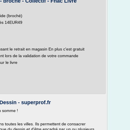
broché - Collectif - Fnac Livre
uide (broché)
dès 14EUR49
sant le retrait en magasin En plus c'est gratuit
nt lors de la validation de votre commande
r le livre
essin - superprof.fr
en somme !
s toutes les villes. Ils permettent de consacrer
que du dessin et d'être encadré par un ou plusieurs