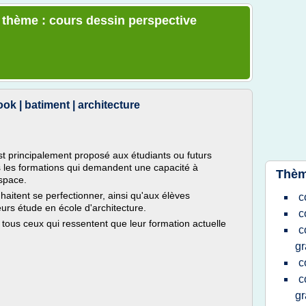
e thème : cours dessin perspective
ok | batiment | architecture
st principalement proposé aux étudiants ou futurs
es les formations qui demandent une capacité à
Thèm
espace.
uhaitent se perfectionner, ainsi qu'aux élèves
c
eurs étude en école d'architecture.
c
 tous ceux qui ressentent que leur formation actuelle
c
gr
c
c
gr