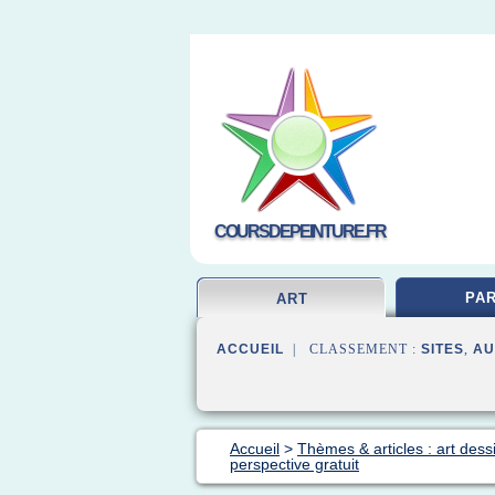
COURSDEPEINTURE.FR
PAR
ART
ACCUEIL
| CLASSEMENT :
SITES
,
AU
Accueil
>
Thèmes & articles : art dess
perspective gratuit