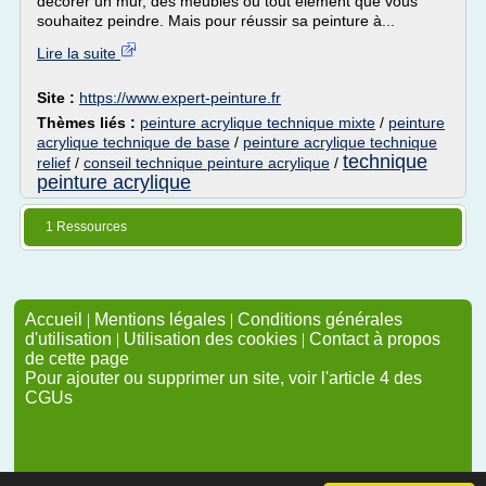
décorer un mur, des meubles ou tout élément que vous
souhaitez peindre. Mais pour réussir sa peinture à...
Lire la suite
Site :
https://www.expert-peinture.fr
Thèmes liés :
peinture acrylique technique mixte
/
peinture
acrylique technique de base
/
peinture acrylique technique
technique
relief
/
conseil technique peinture acrylique
/
peinture acrylique
1 Ressources
Accueil
|
Mentions légales
|
Conditions générales
d'utilisation
|
Utilisation des cookies
|
Contact à propos
de cette page
Pour ajouter ou supprimer un site, voir l'article 4 des
CGUs