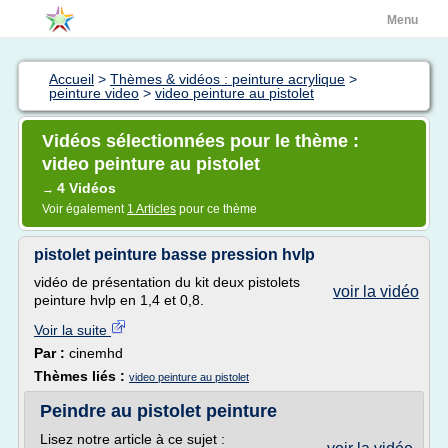
Menu
Accueil
>
Thèmes & vidéos : peinture acrylique
>
peinture video
>
video peinture au pistolet
Vidéos sélectionnées pour le thème :
video peinture au pistolet
4 Vidéos
→
Voir également
1 Articles
pour ce thème
pistolet peinture basse pression hvlp
vidéo de présentation du kit deux pistolets
voir la vidéo
peinture hvlp en 1,4 et 0,8.
Voir la suite
Par :
cinemhd
Thèmes liés :
video peinture au pistolet
Peindre au pistolet peinture
Lisez notre article à ce sujet :