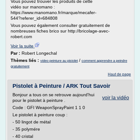
Vous pouvez trouver les produits de cette
vidéo sur manomano :
https://www.manomano.fr/marque/mecafer-
544?referer_id=684808
Vous pouvez également consulter gratuitement de
nombreuses fiches brico sur http://bricolage-avec-
robert.com
Voir la suite
Par :
Robert Longechal
Thèmes liés :
/
video peinture au pistolet
comment apprendre a peindre
gratuitement
Haut de page
Pistolet à Peinture / ARK Tout Savoir
Bonjour a tous on se retrouve aujourd'hui
voir la vidéo
pour le pistolet à peinture .
Code : GFI WeaponSprayPaint 1 1 0
Le pistolet à peinture coup :
- 50 lingot de métal
- 35 polymére
- 40 cristal