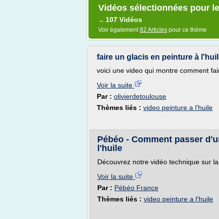
Vidéos sélectionnées pour le 
107 Vidéos
→
Voir également
82 Articles
pour ce thème
faire un glacis en peinture à l'hui
voici une video qui montre comment faire
Voir la suite
Par :
olivierdetoulouse
Thèmes liés :
video peinture a l'huile
Pébéo - Comment passer d'une
l'huile
Découvrez notre vidéo technique sur la
Voir la suite
Par :
Pébéo France
Thèmes liés :
video peinture a l'huile