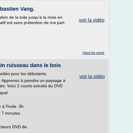
Sébastien Vang.
ation de la toile jusqu'à la mise en
voir la vidéo
catif est sans prétention de ma part.
Haut de page
Un ruisseau dans le bois
 vidéo pour les débutants.
voir la vidéo
us. Apprenez à peindre un paysage à
déo. Voici 2 courts extraits du DVD
ique/
.
à l'huile. 3h.
? 7 minutes.
cteurs DVD de...