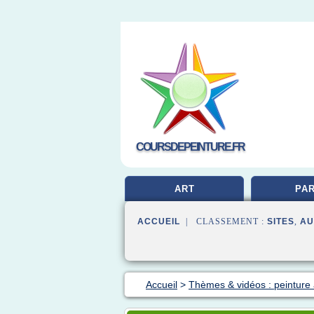
COURSDEPEINTURE.FR
ART
PAR
ACCUEIL
| CLASSEMENT :
SITES
,
AU
Accueil
>
Thèmes & vidéos : peinture 