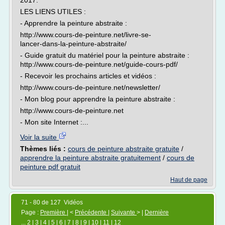
2017.
LES LIENS UTILES :
- Apprendre la peinture abstraite :
http://www.cours-de-peinture.net/livre-se-
lancer-dans-la-peinture-abstraite/
- Guide gratuit du matériel pour la peinture abstraite :
http://www.cours-de-peinture.net/guide-cours-pdf/
- Recevoir les prochains articles et vidéos :
http://www.cours-de-peinture.net/newsletter/
- Mon blog pour apprendre la peinture abstraite :
http://www.cours-de-peinture.net
- Mon site Internet :...
Voir la suite
Thèmes liés :
cours de peinture abstraite gratuite
/
apprendre la peinture abstraite gratuitement
/
cours de
peinture pdf gratuit
Haut de page
71 - 80 de 127 Vidéos
Page :
Première
| <
Précédente
|
Suivante
> |
Dernière
...
2
|
3
|
4
|
5
|
6
|
7
|
8
|
9
|
10
|
11
|
12