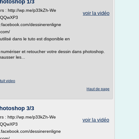
photoshop 1/3
urs : http://wp.me/p33kZh-We
voir la vidéo
.ly/QQwXP3
w.facebook.com/dessinerenligne
.com/
utilisé dans le tuto est disponible en
numériser et retoucher votre dessin dans photoshop.
hausser les...
tuit video
Haut de page
hotoshop 3/3
urs : http://wp.me/p33kZh-We
voir la vidéo
ly/QQwXP3
w.facebook.com/dessinerenligne
.com/