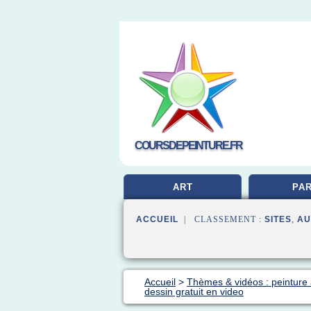
COURSDEPEINTURE.FR
ART
PAR
ACCUEIL
| CLASSEMENT :
SITES
,
AU
Accueil
>
Thèmes & vidéos : peinture 
dessin gratuit en video