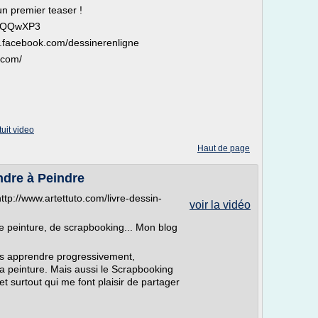
un premier teaser !
ly/QQwXP3
w.facebook.com/dessinerenligne
.com/
uit video
Haut de page
ndre à Peindre
tp://www.artettuto.com/livre-dessin-
voir la vidéo
de peinture, de scrapbooking... Mon blog
us apprendre progressivement,
 la peinture. Mais aussi le Scrapbooking
t surtout qui me font plaisir de partager