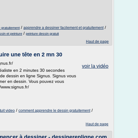
/
/
apprendre a dessiner facilement et gratuitement
 gratuitement
/
ssin et peinture
peinture dessin gratuit
Haut de page
uire une tête en 2 mn 30
nus.fr/
voir la vidéo
éaliste en 2 minutes 30 secondes
s de dessin en ligne Signus. Signus vous
onner en dessin. Vous pouvez vous
//www.signus.fr/
/
/
uit video
comment apprendre le dessin gratuitement
Haut de page
mencer à dessiner - dessinerenligne.com