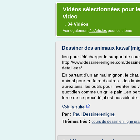
Vidéos sélectionnées pour le
video
34 Vidéos
→
Voir également
45 Articles
pour ce thème
Dessiner des animaux kawaï (mi
lien pour télécharger le support de cour
http://www.dessinerenligne.com/dessin
detaillees/
En partant d’un animal mignon, le chat,
animal pour en faire d’autres : des lapi
aurez ainsi les outils pour inventer les
quotidien comme un grille pain...en per
force de ce procédé, il est possible de..
Voir la suite
Par :
Paul Dessinerenligne
Thèmes liés :
cours de dessin en ligne grat