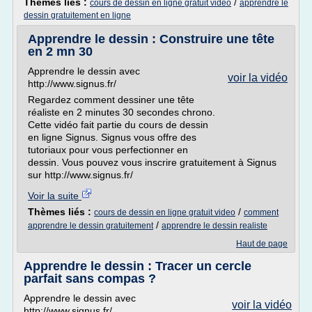
Thèmes liés :
/
cours de dessin en ligne gratuit video
apprendre le
dessin gratuitement en ligne
Apprendre le dessin : Construire une tête
en 2 mn 30
Apprendre le dessin avec
voir la vidéo
http://www.signus.fr/
Regardez comment dessiner une tête
réaliste en 2 minutes 30 secondes chrono.
Cette vidéo fait partie du cours de dessin
en ligne Signus. Signus vous offre des
tutoriaux pour vous perfectionner en
dessin. Vous pouvez vous inscrire gratuitement à Signus
sur http://www.signus.fr/
Voir la suite
Thèmes liés :
/
cours de dessin en ligne gratuit video
comment
/
apprendre le dessin gratuitement
apprendre le dessin realiste
Haut de page
Apprendre le dessin : Tracer un cercle
parfait sans compas ?
Apprendre le dessin avec
voir la vidéo
http://www.signus.fr/