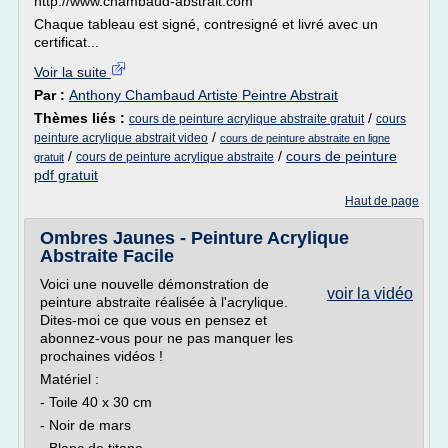
http://www.chambaud-abstrait.com
Chaque tableau est signé, contresigné et livré avec un
certificat...
Voir la suite
Par :
Anthony Chambaud Artiste Peintre Abstrait
Thèmes liés :
/
cours de peinture acrylique abstraite gratuit
cours
/
peinture acrylique abstrait video
cours de peinture abstraite en ligne
/
/
cours de peinture
cours de peinture acrylique abstraite
gratuit
pdf gratuit
Haut de page
Ombres Jaunes - Peinture Acrylique
Abstraite Facile
Voici une nouvelle démonstration de
voir la vidéo
peinture abstraite réalisée à l'acrylique.
Dites-moi ce que vous en pensez et
abonnez-vous pour ne pas manquer les
prochaines vidéos !
Matériel :
- Toile 40 x 30 cm
- Noir de mars