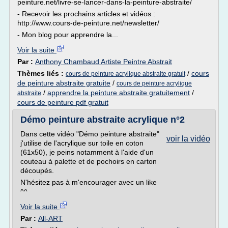
peinture.net/livre-se-lancer-dans-la-peinture-abstraite/
- Recevoir les prochains articles et vidéos :
http://www.cours-de-peinture.net/newsletter/
- Mon blog pour apprendre la...
Voir la suite
Par :
Anthony Chambaud Artiste Peintre Abstrait
Thèmes liés :
/
cours
cours de peinture acrylique abstraite gratuit
de peinture abstraite gratuite
/
cours de peinture acrylique
/
apprendre la peinture abstraite gratuitement
/
abstraite
cours de peinture pdf gratuit
Démo peinture abstraite acrylique n°2
Dans cette vidéo "Démo peinture abstraite"
voir la vidéo
j'utilise de l'acrylique sur toile en coton
(61x50), je peins notamment à l'aide d'un
couteau à palette et de pochoirs en carton
découpés.
N'hésitez pas à m'encourager avec un like
^^
Voir la suite
Par :
All-ART