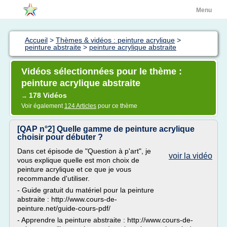
Menu
Accueil
>
Thèmes & vidéos : peinture acrylique
>
peinture abstraite
>
peinture acrylique abstraite
Vidéos sélectionnées pour le thème :
peinture acrylique abstraite
178 Vidéos
→
Voir également
124 Articles
pour ce thème
[QAP n°2] Quelle gamme de peinture acrylique
choisir pour débuter ?
Dans cet épisode de "Question à p'art", je
voir la vidéo
vous explique quelle est mon choix de
peinture acrylique et ce que je vous
recommande d'utiliser.
- Guide gratuit du matériel pour la peinture
abstraite : http://www.cours-de-
peinture.net/guide-cours-pdf/
- Apprendre la peinture abstraite : http://www.cours-de-