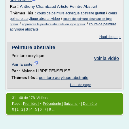
Par :
Anthony Chambaud Artiste Peintre Abstrait
Thèmes liés :
/
cours de peinture acrylique abstraite gratuit
cours
/
peinture acrylique abstrait video
cours de peinture abstraite en ligne
/
/
cours de peinture
gratuit
apprendre la peinture abstraite en ligne gratuit
acrylique abstraite
Haut de page
Peinture abstraite
Peinture acrylique
voir la vidéo
Voir la suite
Par :
Mylene LIBRE PENSEUSE
Thèmes liés :
peinture acrylique abstraite
Haut de page
31 - 40 de 178 Vidéos
Page :
Première
| <
Précédente
|
Suivante
> |
Dernière
0
|
1
|
2
|
3
|
4
|
5
|
6
|
7
|
8
...