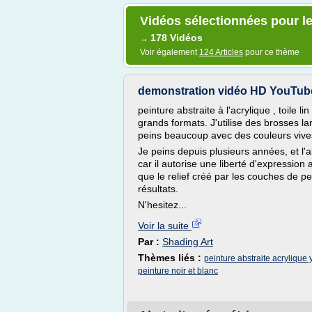
Vidéos sélectionnées pour le
178 Vidéos
→
Voir également
124 Articles
pour ce thème
demonstration vidéo HD YouTube 
peinture abstraite à l'acrylique , toile l
grands formats. J'utilise des brosses l
peins beaucoup avec des couleurs vives 
Je peins depuis plusieurs années, et l'a
car il autorise une liberté d'expression
que le relief créé par les couches de p
résultats.
N'hesitez...
Voir la suite
Par :
Shading Art
Thèmes liés :
peinture abstraite acrylique
peinture noir et blanc