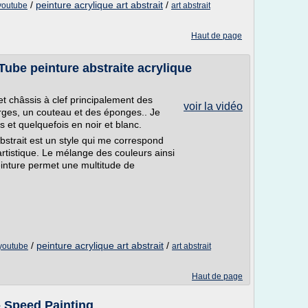
/
peinture acrylique art abstrait
/
 youtube
art abstrait
Haut de page
ube peinture abstraite acrylique
n et châssis à clef principalement des
voir la vidéo
arges, un couteau et des éponges.. Je
 et quelquefois en noir et blanc.
abstrait est un style qui me correspond
 artistique. Le mélange des couleurs ainsi
einture permet une multitude de
/
peinture acrylique art abstrait
/
 youtube
art abstrait
Haut de page
- Speed Painting