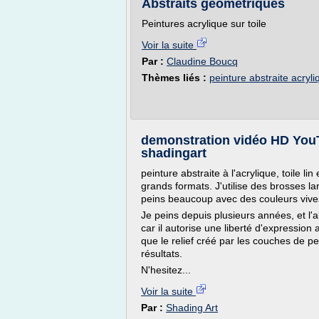
Abstraits géométriques
Peintures acrylique sur toile
Voir la suite
Par :
Claudine Boucq
Thèmes liés :
peinture abstraite acryli
demonstration vidéo HD YouT
shadingart
peinture abstraite à l'acrylique, toile li
grands formats. J'utilise des brosses l
peins beaucoup avec des couleurs vives 
Je peins depuis plusieurs années, et l'a
car il autorise une liberté d'expression
que le relief créé par les couches de p
résultats.
N'hesitez...
Voir la suite
Par :
Shading Art