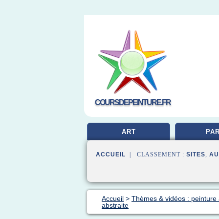
COURSDEPEINTURE.FR
ART
PAR
ACCUEIL
| CLASSEMENT :
SITES
,
AU
Accueil
>
Thèmes & vidéos : peinture 
abstraite