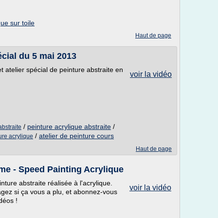
ue sur toile
Haut de page
écial du 5 mai 2013
 atelier spécial de peinture abstraite en
voir la vidéo
/
peinture acrylique abstraite
/
abstraite
/
atelier de peinture cours
ture acrylique
Haut de page
me - Speed Painting Acrylique
ture abstraite réalisée à l'acrylique.
voir la vidéo
gez si ça vous a plu, et abonnez-vous
déos !