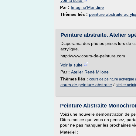
Voir la suite
Par :
Imagina'Mandine
Thèmes liés :
peinture abstraite acryliq
Peinture abstraite. Atelier sp
Diaporama des photos prises lors de cet
acrylique.
http://www.cours-de-peinture.com
Voir la suite
Par :
Atelier René Milone
Thèmes liés :
cours de peinture acrylique 
cours de peinture abstraite
/
atelier pein
Peinture Abstraite Monochro
Voici une nouvelle démonstration de pein
Dites-moi ce que vous en pensez, parta
pour ne pas manquer les prochaines vi
Matériel :