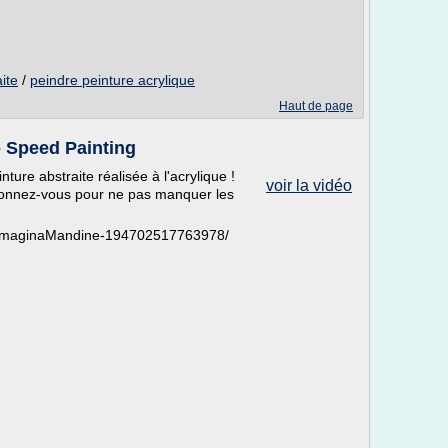
ite
/
peindre peinture acrylique
Haut de page
- Speed Painting
ture abstraite réalisée à l'acrylique !
voir la vidéo
bonnez-vous pour ne pas manquer les
m/ImaginaMandine-194702517763978/