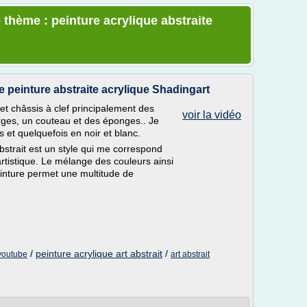
 thème : peinture acrylique abstraite
peinture abstraite acrylique Shadingart
in et châssis à clef principalement des
voir la vidéo
arges, un couteau et des éponges.. Je
et quelquefois en noir et blanc.
bstrait est un style qui me correspond
 artistique. Le mélange des couleurs ainsi
einture permet une multitude de
/
peinture acrylique art abstrait
/
 youtube
art abstrait