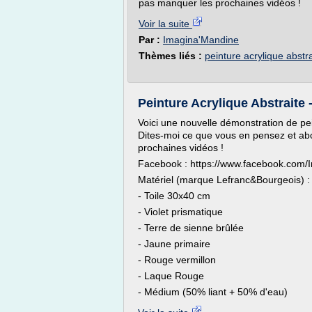
pas manquer les prochaines vidéos !
Voir la suite
Par :
Imagina'Mandine
Thèmes liés :
peinture acrylique abstra
Peinture Acrylique Abstraite 
Voici une nouvelle démonstration de pein
Dites-moi ce que vous en pensez et a
prochaines vidéos !
Facebook : https://www.facebook.co
Matériel (marque Lefranc&Bourgeois) :
- Toile 30x40 cm
- Violet prismatique
- Terre de sienne brûlée
- Jaune primaire
- Rouge vermillon
- Laque Rouge
- Médium (50% liant + 50% d'eau)