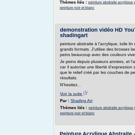
Thèmes liés :
peinture abstraite acrylique
peinture noir et blanc
demonstration vidéo HD YouT
shadingart
peinture abstraite à l'acrylique, toile li
grands formats. J'utilise des brosses l
peins beaucoup avec des couleurs vives
Je peins depuis plusieurs années, et l'
car il autorise une liberté d'expression
que le relief créé par les couches de p
résultats.
N'hesitez...
Voir la suite
Par :
Shading Art
Thèmes liés :
peinture abstraite acrylique
peinture noir et blanc
Peinture Acrylique Abstraite 