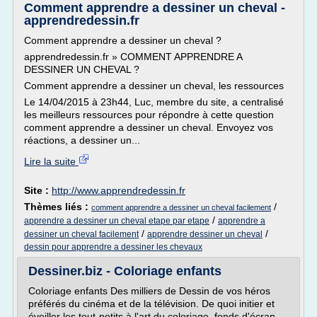
Comment apprendre a dessiner un cheval -
apprendredessin.fr
Comment apprendre a dessiner un cheval ?
apprendredessin.fr » COMMENT APPRENDRE A
DESSINER UN CHEVAL ?
Comment apprendre a dessiner un cheval, les ressources
Le 14/04/2015 à 23h44, Luc, membre du site, a centralisé
les meilleurs ressources pour répondre à cette question
comment apprendre a dessiner un cheval. Envoyez vos
réactions, a dessiner un...
Lire la suite
Site :
http://www.apprendredessin.fr
Thèmes liés :
/
comment apprendre a dessiner un cheval facilement
/
apprendre a dessiner un cheval etape par etape
apprendre a
/
/
dessiner un cheval facilement
apprendre dessiner un cheval
dessin pour apprendre a dessiner les chevaux
Dessiner.biz - Coloriage enfants
Coloriage enfants Des milliers de Dessin de vos héros
préférés du cinéma et de la télévision. De quoi initier et
éveiller les tout-petits à l'art du coloriage, fonds d'écran