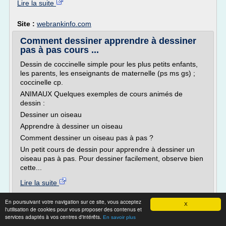
Lire la suite
Site :
webrankinfo.com
Comment dessiner apprendre à dessiner
pas à pas cours ...
Dessin de coccinelle simple pour les plus petits enfants,
les parents, les enseignants de maternelle (ps ms gs) ;
coccinelle cp.
ANIMAUX Quelques exemples de cours animés de
dessin :
Dessiner un oiseau
Apprendre à dessiner un oiseau
Comment dessiner un oiseau pas à pas ?
Un petit cours de dessin pour apprendre à dessiner un
oiseau pas à pas. Pour dessiner facilement, observe bien
cette...
Lire la suite
En poursuivant votre navigation sur ce site, vous acceptez
Site :
dessiner.pour-enfants.fr
X
l'utilisation de cookies pour vous proposer des contenus et
Thèmes liés :
/
apprendre a dessiner facilement une voiture
services adaptés à vos centres d'intérêts.
En savoir plus
comment apprendre dessiner facilement
/
cours de dessin