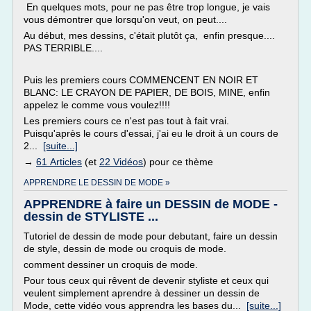
En quelques mots, pour ne pas être trop longue, je vais
vous démontrer que lorsqu'on veut, on peut....
Au début, mes dessins, c'était plutôt ça, enfin presque....
PAS TERRIBLE....
Puis les premiers cours COMMENCENT EN NOIR ET
BLANC: LE CRAYON DE PAPIER, DE BOIS, MINE, enfin
appelez le comme vous voulez!!!!
Les premiers cours ce n'est pas tout à fait vrai.
Puisqu'après le cours d'essai, j'ai eu le droit à un cours de
2...
[suite...]
→
61 Articles
(et
22 Vidéos
) pour ce thème
APPRENDRE LE DESSIN DE MODE »
APPRENDRE à faire un DESSIN de MODE -
dessin de STYLISTE ...
Tutoriel de dessin de mode pour debutant, faire un dessin
de style, dessin de mode ou croquis de mode.
comment dessiner un croquis de mode.
Pour tous ceux qui rêvent de devenir styliste et ceux qui
veulent simplement aprendre à dessiner un dessin de
Mode, cette vidéo vous apprendra les bases du...
[suite...]