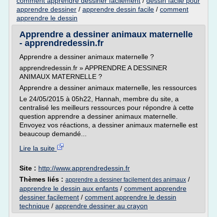
comment apprendre dessiner facilement
/
dessin facile pour
apprendre dessiner
/
apprendre dessin facile
/
comment
apprendre le dessin
Apprendre a dessiner animaux maternelle
- apprendredessin.fr
Apprendre a dessiner animaux maternelle ?
apprendredessin.fr » APPRENDRE A DESSINER
ANIMAUX MATERNELLE ?
Apprendre a dessiner animaux maternelle, les ressources
Le 24/05/2015 à 05h22, Hannah, membre du site, a
centralisé les meilleurs ressources pour répondre à cette
question apprendre a dessiner animaux maternelle.
Envoyez vos réactions, a dessiner animaux maternelle est
beaucoup demandé...
Lire la suite
Site :
http://www.apprendredessin.fr
Thèmes liés :
/
apprendre a dessiner facilement des animaux
apprendre le dessin aux enfants
/
comment apprendre
dessiner facilement
/
comment apprendre le dessin
technique
/
apprendre dessiner au crayon